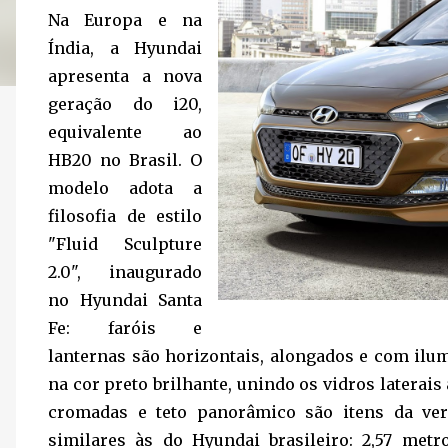
Na Europa e na
Índia, a Hyundai
apresenta a nova
geração do i20,
equivalente ao
HB20 no Brasil. O
modelo adota a
filosofia de estilo
"Fluid Sculpture
2.0", inaugurado
no Hyundai Santa
Fe: faróis e
lanternas são horizontais, alongados e com ilu
na cor preto brilhante, unindo os vidros laterais
cromadas e teto panorâmico são itens da ve
similares às do Hyundai brasileiro: 2,57 metr