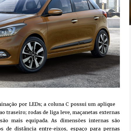
minação por LEDs; a coluna C possui um aplique
 ao traseiro; rodas de liga leve, maçanetas externas
rsão mais equipada. As dimensões internas são
os de distância entre-eixos, espaço para pernas