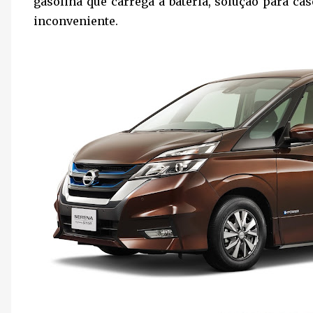
gasolina que carrega a bateria, solução para c
inconveniente.