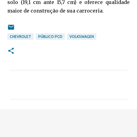
solo (19,1 cm ante 15,7 cm) e oferece qualidade
maior de construção de sua carroceria.
CHEVROLET
PÚBLICO PCD
VOLKSWAGEN
C
o
m
e
n
t