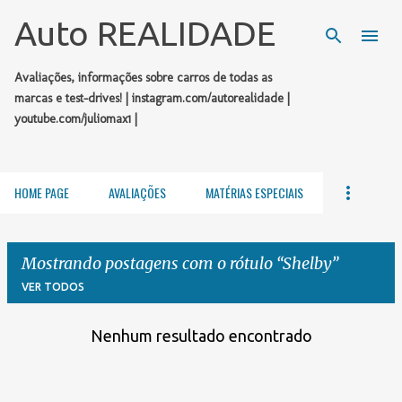
Pular para o conteúdo principal
Auto REALIDADE
Avaliações, informações sobre carros de todas as
marcas e test-drives! | instagram.com/autorealidade |
youtube.com/juliomax1 |
HOME PAGE
AVALIAÇÕES
MATÉRIAS ESPECIAIS
Mostrando postagens com o rótulo
Shelby
VER TODOS
Nenhum resultado encontrado
P
o