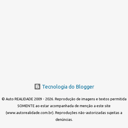
s
t
a
g
e
n
s
Tecnologia do Blogger
© Auto REALIDADE 2009 - 2026. Reprodução de imagens e textos permitida
SOMENTE ao estar acompanhada de menção a este site
(www.autorealidade.com.br). Reproduções não-autorizadas sujeitas a
denúncias.