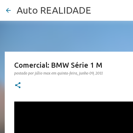
Auto REALIDADE
Comercial: BMW Série 1 M
postado por
júlio max
em
quinta-feira, junho 09, 2011