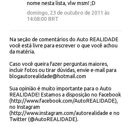
o
nome nesta lista, vlw msm! ;D
m
domingo, 23 de outubro de 2011 às
e
14:08:00 BRT
n
t
Na seção de comentários do Auto REALIDADE
P
você está livre para escrever o que você achou
á
o
da matéria.
s
r
t
Caso você queira fazer perguntas maiores,
i
a
incluir fotos ou tirar dúvidas, envie e-mail para
r
o
blogautorealidade@hotmail.com
u
s
m
Sua opinião é muito importante para o Auto
c
REALIDADE! Estamos a disposição no Facebook
o
(http://www.facebook.com/AutoREALIDADE),
m
no Instagram
e
(http://www.instagram.com/autorealidade e no
n
Twitter (@AutoREALIDADE).
t
á