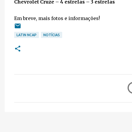
Chevrolet Cruze – 4 estrelas – 3 estrelas
Em breve, mais fotos e informações!
LATIN NCAP
NOTÍCIAS
C
o
m
e
n
t