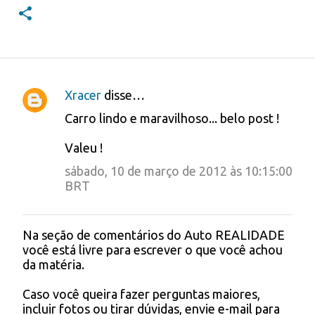
Xracer
disse…
C
Carro lindo e maravilhoso... belo post !
o
Valeu !
m
e
sábado, 10 de março de 2012 às 10:15:00
BRT
n
t
Na seção de comentários do Auto REALIDADE
á
P
você está livre para escrever o que você achou
o
r
da matéria.
s
i
t
Caso você queira fazer perguntas maiores,
a
o
incluir fotos ou tirar dúvidas, envie e-mail para
r