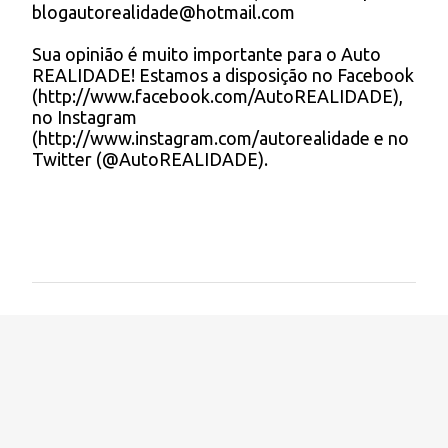
s
blogautorealidade@hotmail.com
u
m
Sua opinião é muito importante para o Auto
c
REALIDADE! Estamos a disposição no Facebook
o
(http://www.facebook.com/AutoREALIDADE),
m
no Instagram
e
(http://www.instagram.com/autorealidade e no
n
Twitter (@AutoREALIDADE).
t
á
r
i
o