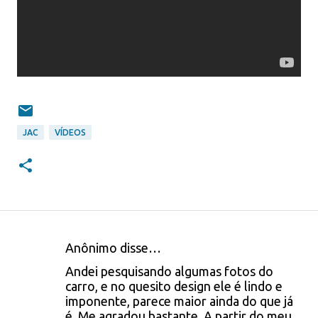
JAC
VÍDEOS
Anônimo disse…
C
Andei pesquisando algumas fotos do
o
carro, e no quesito design ele é lindo e
imponente, parece maior ainda do que já
m
é. Me agradou bastante. A partir do meu