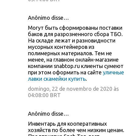
Anônimo disse…
Могут быть сформированы поставки
баков для разрозненного сбора ТБО.
На складе лежат и разновидности
мусорных контейнеров из
полимерных материалов. Тем не
менее, на главном онлайн-магазине
компании snabtop.ru клиенты сумеют
при этом оформить на сайте
уличные
лавки скамейки купить
.
domingo, 22 de novembro de 2020 às
04:08:00 BRT
Anônimo disse…
Инвентарь для кооперативных
хозяйств по более чем низким ценам.