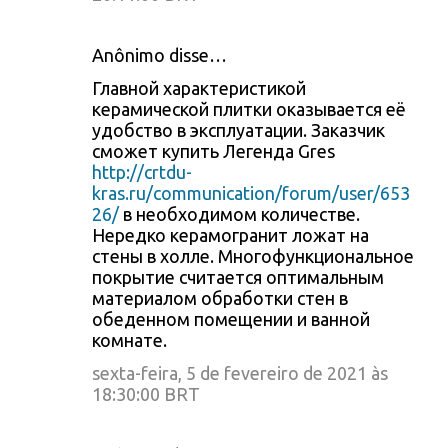
Anônimo disse…
Главной характеристикой
керамической плитки оказывается её
удобство в эксплуатации. Заказчик
сможет купить Легенда Gres
http://crtdu-
kras.ru/communication/forum/user/653
26/
в необходимом количестве.
Нередко керамогранит ложат на
стены в холле. Многофункциональное
покрытие считается оптимальным
материалом обработки стен в
обеденном помещении и ванной
комнате.
sexta-feira, 5 de fevereiro de 2021 às
18:30:00 BRT