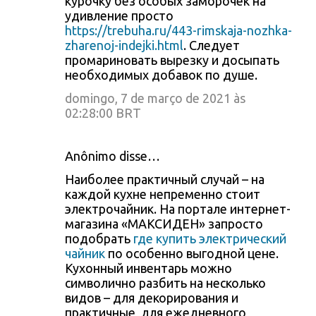
курочку без особых заморочек на
удивление просто
https://trebuha.ru/443-rimskaja-nozhka-
zharenoj-indejki.html
. Следует
промариновать вырезку и досыпать
необходимых добавок по душе.
domingo, 7 de março de 2021 às
02:28:00 BRT
Anônimo disse…
Наиболее практичный случай – на
каждой кухне непременно стоит
электрочайник. На портале интернет-
магазина «МАКСИДЕН» запросто
подобрать
где купить электрический
чайник
по особенно выгодной цене.
Кухонный инвентарь можно
символично разбить на несколько
видов – для декорирования и
практичные, для ежедневного