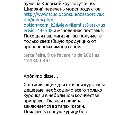
руме на Киевской круглосуточно.
Широкий перечень морепродуктов
http://www.studioconsulenzasportiva.c
om/index.php?
option=com_k2&view=itemlist&task=us
er&id=442538
и мгновенная поставка.
Посещая наш магазин, вы получаете
только свежайшую продукцию от
проверенных импортеров.
terça-feira, 9 de fevereiro de 2021 às
19:18:00 BRT
Anônimo disse…
Составляющие для стряпни курятины
дешевые, необходимо всего только
курочка и в небольшом количестве
приправы. Главная причина
заключается в этапах жарки.
Пожарить сочную курицу без