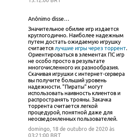
15:12:00 BRT
Anônimo disse…
Значительное обилие игр издается
круглогодично. Наиболее надежным
путем достать ожидаемую игрушку
считается
лучшие игры через торрент
.
Ориентироваться в элементах ПС игр
не особо просто в результате
многочисленного их разнообразия.
Скачивая игрушки с интернет-сервера
вы получите больший уровень
надежности. "Пираты" могут
использовать наивность клиентов и
распространять трояны. Закачка
торрента считается легкой
процедурой, понятной даже для
неосведомленных пользователей.
domingo, 18 de outubro de 2020 às
03:21:00 BRT