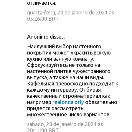
отличается.
quarta-feira, 20 de janeiro de 2021 às
05:26:00 BRT
Anônimo disse…
Наилучший выбор настенного
покрытия может украсить всякую
кухню или ванную комнату.
Сфокусируйтесь не только на
настенной плитке чужестранного
выпуска, а также на наши виды.
Кафельная превосходно подходит к
каждому интерьеру. Отбирая
качественный стройматериал как
например
realonda orly
обязательно
придется рассмотреть
множественное число вариантов.
sábado, 23 de janeiro de 2021 às
20:11:00 BRT