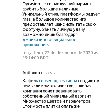
Oycasino – это наилучший вариант
срубить большие наличные.
Уникальный стиль платформы радует
глаз, а большое количество игр
предоставляет шанс испытать свою
фортуну. Узнать личную удачу
возможно лишь благодаря
джойказино официальное
приложение
.
terça-feira, 22 de dezembro de 2020 às
19:14:00 BRT
Anônimo disse…
Кафель
coliseumgres сиена
создают в
немыслимом количестве, а любая
компания хочет реализовать
собственный уникальный вариант.
Множество цветов и параметров.
Стоимость плитки опять же