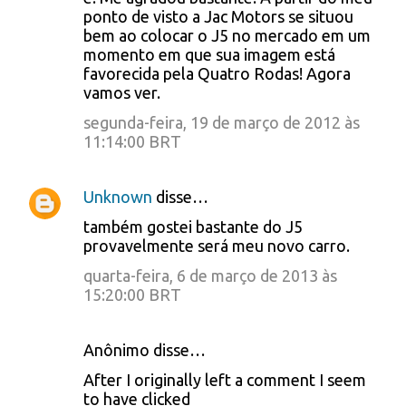
e
ponto de visto a Jac Motors se situou
bem ao colocar o J5 no mercado em um
n
momento em que sua imagem está
t
favorecida pela Quatro Rodas! Agora
á
vamos ver.
r
segunda-feira, 19 de março de 2012 às
11:14:00 BRT
i
o
Unknown
disse…
s
também gostei bastante do J5
provavelmente será meu novo carro.
quarta-feira, 6 de março de 2013 às
15:20:00 BRT
Anônimo disse…
After I originally left a comment I seem
to have clicked