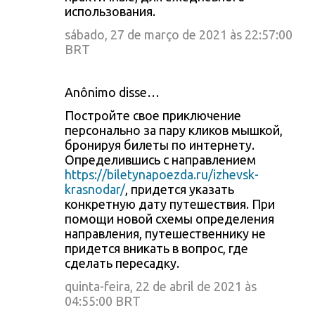
использования.
sábado, 27 de março de 2021 às 22:57:00
BRT
Anônimo disse…
Постройте свое приключение
персонально за пару кликов мышкой,
бронируя билеты по интернету.
Определившись с направлением
https://biletynapoezda.ru/izhevsk-
krasnodar/
, придется указать
конкретную дату путешествия. При
помощи новой схемы определения
направления, путешественнику не
придется вникать в вопрос, где
сделать пересадку.
quinta-feira, 22 de abril de 2021 às
04:55:00 BRT