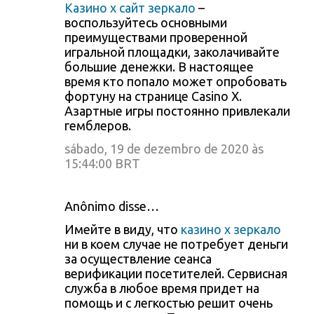
Казино х сайт зеркало
–
воспользуйтесь основными
преимуществами проверенной
игральной площадки, заколачивайте
большие денежки. В настоящее
время кто попало может опробовать
фортуну на странице Casino X.
Азартные игры постоянно привлекали
гемблеров.
sábado, 19 de dezembro de 2020 às
15:44:00 BRT
Anônimo disse…
Имейте в виду, что
казино х зеркало
ни в коем случае не потребует деньги
за осуществление сеанса
верификации посетителей. Сервисная
служба в любое время придет на
помощь и с легкостью решит очень