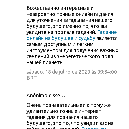
Божественно интересные и
невероятно точные онлайн гадания
для уточнении загадывания нашего
будущего, это именно то, что вы
увидите на портале гаданий.
Гадание
онлайн на будущее и судьбу
является
самым доступным и легким
инструментом для получения важных
сведений из энерегетического поля
нашей планеты.
sábado, 18 de julho de 2020 às 09:34:00
BRT
Anônimo disse…
Очень познавательныеи к тому же
удивительно точные интернет
гадания для познания нашего
будущего, это то, что увидит вас на