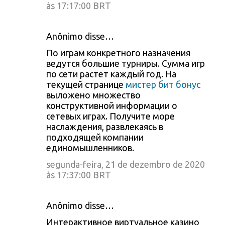
às 17:17:00 BRT
Anônimo disse…
По играм конкретного назначения
ведутся большие турниры. Сумма игр
по сети растет каждый год. На
текущей странице
мистер бит бонус
выложено множество
конструктивной информации о
сетевых играх. Получите море
наслаждения, развлекаясь в
подходящей компании
единомышленников.
segunda-feira, 21 de dezembro de 2020
às 17:37:00 BRT
Anônimo disse…
Интерактивное виртуальное казино