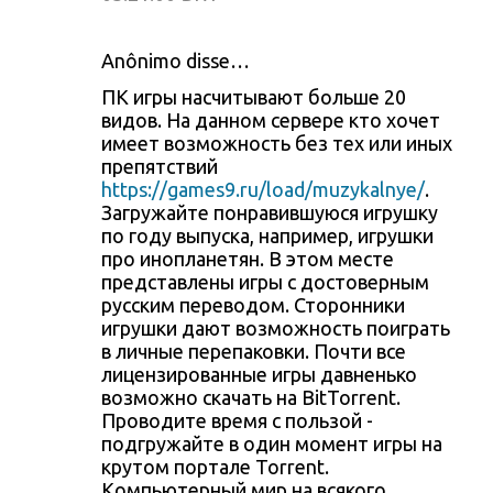
Anônimo disse…
ПК игры насчитывают больше 20
видов. На данном сервере кто хочет
имеет возможность без тех или иных
препятствий
https://games9.ru/load/muzykalnye/
.
Загружайте понравившуюся игрушку
по году выпуска, например, игрушки
про инопланетян. В этом месте
представлены игры с достоверным
русским переводом. Сторонники
игрушки дают возможность поиграть
в личные перепаковки. Почти все
лицензированные игры давненько
возможно скачать на BitTorrent.
Проводите время с пользой -
подгружайте в один момент игры на
крутом портале Torrent.
Компьютерный мир на всякого