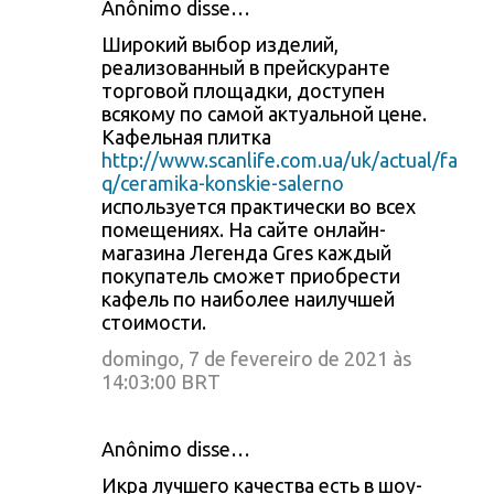
Anônimo disse…
Широкий выбор изделий,
реализованный в прейскуранте
торговой площадки, доступен
всякому по самой актуальной цене.
Кафельная плитка
http://www.scanlife.com.ua/uk/actual/fa
q/ceramika-konskie-salerno
используется практически во всех
помещениях. На сайте онлайн-
магазина Легенда Gres каждый
покупатель сможет приобрести
кафель по наиболее наилучшей
стоимости.
domingo, 7 de fevereiro de 2021 às
14:03:00 BRT
Anônimo disse…
Икра лучшего качества есть в шоу-