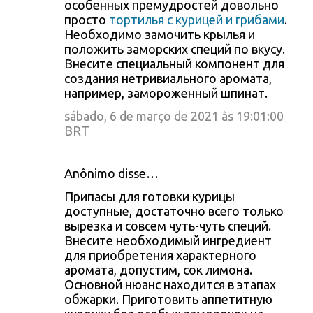
особенных премудростей довольно
просто
тортилья с курицей и грибами
.
Необходимо замочить крылья и
положить заморских специй по вкусу.
Внесите специальный компонент для
создания нетривиального аромата,
например, замороженный шпинат.
sábado, 6 de março de 2021 às 19:01:00
BRT
Anônimo disse…
Припасы для готовки курицы
доступные, достаточно всего только
вырезка и совсем чуть-чуть специй.
Внесите необходимый ингредиент
для приобретения характерного
аромата, допустим, сок лимона.
Основной нюанс находится в этапах
обжарки. Приготовить аппетитную