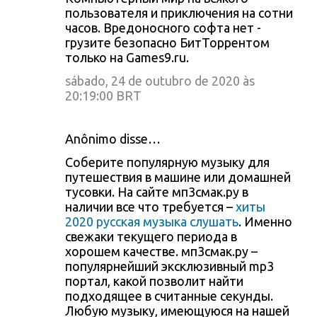
пользователя и приключения на сотни
часов. Вредоносного софта нет -
грузите безопасно БитТоррентом
только на Games9.ru.
sábado, 24 de outubro de 2020 às
20:19:00 BRT
Anônimo disse…
Соберите популярную музыку для
путешествия в машине или домашней
тусовки. На сайте мп3смак.ру в
наличии все что требуется –
хиты
2020 русская музыка слушать
. Именно
свежаки текущего периода в
хорошем качестве. мп3смак.ру –
популярнейший эксклюзивный mp3
портал, какой позволит найти
подходящее в считанные секунды.
Любую музыку, имеющуюся на нашей