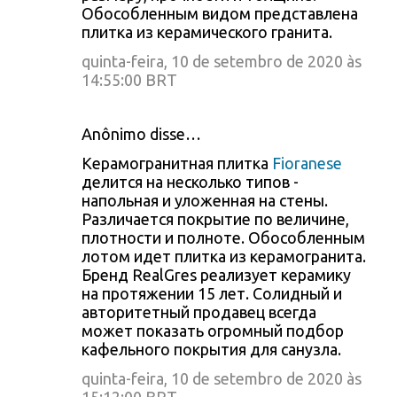
Обособленным видом представлена
плитка из керамического гранита.
quinta-feira, 10 de setembro de 2020 às
14:55:00 BRT
Anônimo disse…
Керамогранитная плитка
Fioranese
делится на несколько типов -
напольная и уложенная на стены.
Различается покрытие по величине,
плотности и полноте. Обособленным
лотом идет плитка из керамогранита.
Бренд RealGres реализует керамику
на протяжении 15 лет. Солидный и
авторитетный продавец всегда
может показать огромный подбор
кафельного покрытия для санузла.
quinta-feira, 10 de setembro de 2020 às