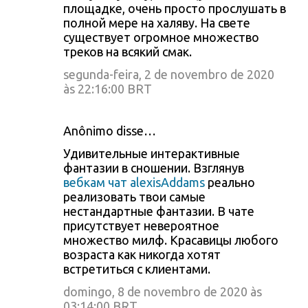
площадке, очень просто прослушать в
полной мере на халяву. На свете
существует огромное множество
треков на всякий смак.
segunda-feira, 2 de novembro de 2020
às 22:16:00 BRT
Anônimo disse…
Удивительные интерактивные
фантазии в сношении. Взглянув
вебкам чат alexisAddams
реально
реализовать твои самые
нестандартные фантазии. В чате
присутствует невероятное
множество милф. Красавицы любого
возраста как никогда хотят
встретиться с клиентами.
domingo, 8 de novembro de 2020 às
03:14:00 BRT