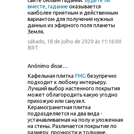
сайте онлайн гаданий.
Будете ли
вместе, гадание
оказывается
наиболее приятным и действенным
вариантом для получения нужных
данных из эфирного поля планеты
Земля.
sábado, 18 de julho de 2020 às 11:16:00
BRT
Anônimo disse…
Кафельная плитка
FMG
безупречно
подходит к любому интерьеру.
Лучший выбор настенного покрытия
может облагородить какую угодно
прихожую или санузел.
Керамогранитная плитка
подразделяется на два вида -
устанавливаемая на полу и уложенная
на стены. Различается покрытие по
размеру, прочности и толщине.