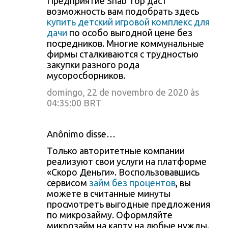
Предприятие Snab Top даст
возможность вам подобрать здесь
купить детский игровой комплекс для
дачи
по особо выгодной цене без
посредников. Многие коммунальные
фирмы сталкиваются с трудностью
закупки разного рода
мусоросборников.
domingo, 22 de novembro de 2020 às
04:35:00 BRT
Anônimo disse…
Только авторитетные компании
реализуют свои услуги на платформе
«Скоро Деньги». Воспользовавшись
сервисом
займ без процентов
, вы
можете в считанные минуты
просмотреть выгодные предложения
по микрозайму. Оформляйте
микрозайм на карту на любые нужды.