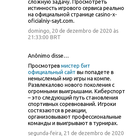
сложную задачу. Просмотреть
истинность игрового сервиса реально
на официальной странице casino-x-
oficialniy-sayt.com.
domingo, 20 de dezembro de 2020 às
21:33:00 BRT
Anônimo disse…
Просмотрев
мистер бит
официальный сайт
вы попадете в
немыслемый мир игры на компе.
Развлекалово нового поколения с
огромными выигрышами. Киберспорт
– это следующий путь становления
спортивных соревнований. Игроки
состязаются в реакции,
организовывают профессиональные
команды и выигрывают в турнирах.
segunda-feira, 21 de dezembro de 2020