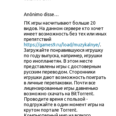
Anônimo disse…
ПК игры насчитывают больше 20
видов. На данном сервере кто хочет
имеет возможность без тех или иных
препятствий
https://games9.ru/load/muzykalnye/
.
Загружайте понравившуюся игрушку
по году выпуска, например, игрушки
про инопланетян. В этом месте
представлены игры с достоверным
русским переводом. Сторонники
игрушки дают возможность поиграть
в личные перепаковки. Почти все
лицензированные игры давненько
возможно скачать на BitTorrent.
Проводите время с пользой -
подгружайте в один момент игры на
крутом портале Torrent.
Компьютерный мир на всякого