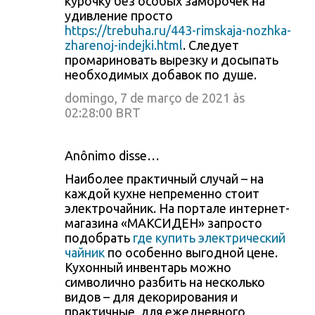
курочку без особых заморочек на
удивление просто
https://trebuha.ru/443-rimskaja-nozhka-
zharenoj-indejki.html
. Следует
промариновать вырезку и досыпать
необходимых добавок по душе.
domingo, 7 de março de 2021 às
02:28:00 BRT
Anônimo disse…
Наиболее практичный случай – на
каждой кухне непременно стоит
электрочайник. На портале интернет-
магазина «МАКСИДЕН» запросто
подобрать
где купить электрический
чайник
по особенно выгодной цене.
Кухонный инвентарь можно
символично разбить на несколько
видов – для декорирования и
практичные, для ежедневного