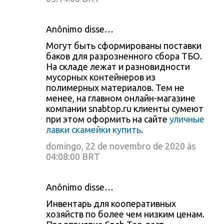
Anônimo disse…
Могут быть сформированы поставки
баков для разрозненного сбора ТБО.
На складе лежат и разновидности
мусорных контейнеров из
полимерных материалов. Тем не
менее, на главном онлайн-магазине
компании snabtop.ru клиенты сумеют
при этом оформить на сайте
уличные
лавки скамейки купить
.
domingo, 22 de novembro de 2020 às
04:08:00 BRT
Anônimo disse…
Инвентарь для кооперативных
хозяйств по более чем низким ценам.