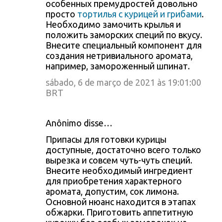
особенных премудростей довольно
просто
тортилья с курицей и грибами
.
Необходимо замочить крылья и
положить заморских специй по вкусу.
Внесите специальный компонент для
создания нетривиального аромата,
например, замороженный шпинат.
sábado, 6 de março de 2021 às 19:01:00
BRT
Anônimo disse…
Припасы для готовки курицы
доступные, достаточно всего только
вырезка и совсем чуть-чуть специй.
Внесите необходимый ингредиент
для приобретения характерного
аромата, допустим, сок лимона.
Основной нюанс находится в этапах
обжарки. Приготовить аппетитную