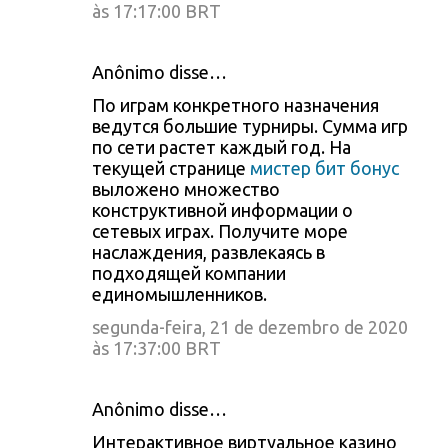
às 17:17:00 BRT
Anônimo disse…
По играм конкретного назначения
ведутся большие турниры. Сумма игр
по сети растет каждый год. На
текущей странице
мистер бит бонус
выложено множество
конструктивной информации о
сетевых играх. Получите море
наслаждения, развлекаясь в
подходящей компании
единомышленников.
segunda-feira, 21 de dezembro de 2020
às 17:37:00 BRT
Anônimo disse…
Интерактивное виртуальное казино