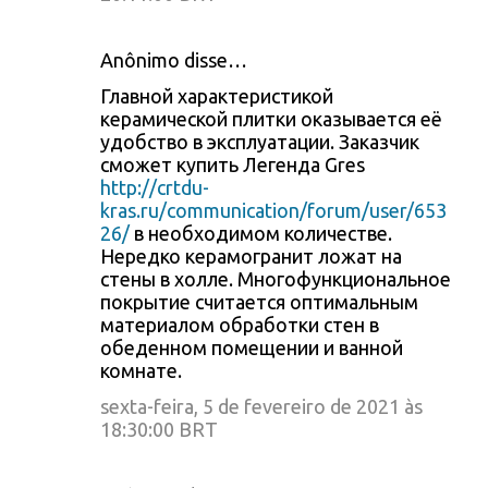
Anônimo disse…
Главной характеристикой
керамической плитки оказывается её
удобство в эксплуатации. Заказчик
сможет купить Легенда Gres
http://crtdu-
kras.ru/communication/forum/user/653
26/
в необходимом количестве.
Нередко керамогранит ложат на
стены в холле. Многофункциональное
покрытие считается оптимальным
материалом обработки стен в
обеденном помещении и ванной
комнате.
sexta-feira, 5 de fevereiro de 2021 às
18:30:00 BRT