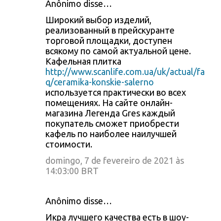
Anônimo disse…
Широкий выбор изделий,
реализованный в прейскуранте
торговой площадки, доступен
всякому по самой актуальной цене.
Кафельная плитка
http://www.scanlife.com.ua/uk/actual/fa
q/ceramika-konskie-salerno
используется практически во всех
помещениях. На сайте онлайн-
магазина Легенда Gres каждый
покупатель сможет приобрести
кафель по наиболее наилучшей
стоимости.
domingo, 7 de fevereiro de 2021 às
14:03:00 BRT
Anônimo disse…
Икра лучшего качества есть в шоу-