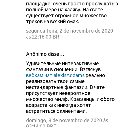
площадке, очень просто прослушать в
полной мере на халяву. На свете
существует огромное множество
треков на всякий смак.
segunda-feira, 2 de novembro de 2020
às 22:16:00 BRT
Anônimo disse…
Удивительные интерактивные
фантазии в сношении. Взглянув
вебкам чат alexisAddams
реально
реализовать твои самые
нестандартные фантазии. В чате
присутствует невероятное
множество милф. Красавицы любого
возраста как никогда хотят
встретиться с клиентами.
domingo, 8 de novembro de 2020 às
03:14:00 BRT