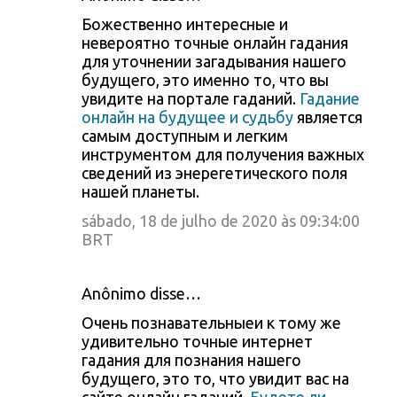
Божественно интересные и
невероятно точные онлайн гадания
для уточнении загадывания нашего
будущего, это именно то, что вы
увидите на портале гаданий.
Гадание
онлайн на будущее и судьбу
является
самым доступным и легким
инструментом для получения важных
сведений из энерегетического поля
нашей планеты.
sábado, 18 de julho de 2020 às 09:34:00
BRT
Anônimo disse…
Очень познавательныеи к тому же
удивительно точные интернет
гадания для познания нашего
будущего, это то, что увидит вас на