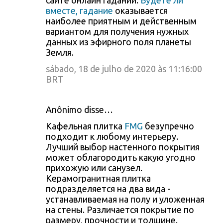
сайте онлайн гаданий.
Будете ли
вместе, гадание
оказывается
наиболее приятным и действенным
вариантом для получения нужных
данных из эфирного поля планеты
Земля.
sábado, 18 de julho de 2020 às 11:16:00
BRT
Anônimo disse…
Кафельная плитка
FMG
безупречно
подходит к любому интерьеру.
Лучший выбор настенного покрытия
может облагородить какую угодно
прихожую или санузел.
Керамогранитная плитка
подразделяется на два вида -
устанавливаемая на полу и уложенная
на стены. Различается покрытие по
размеру, прочности и толщине.