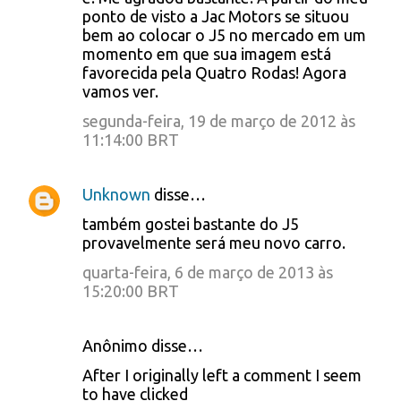
e
ponto de visto a Jac Motors se situou
bem ao colocar o J5 no mercado em um
n
momento em que sua imagem está
t
favorecida pela Quatro Rodas! Agora
á
vamos ver.
r
segunda-feira, 19 de março de 2012 às
11:14:00 BRT
i
o
Unknown
disse…
s
também gostei bastante do J5
provavelmente será meu novo carro.
quarta-feira, 6 de março de 2013 às
15:20:00 BRT
Anônimo disse…
After I originally left a comment I seem
to have clicked