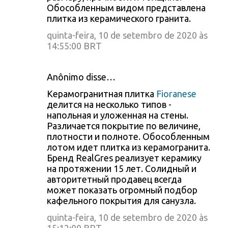
Обособленным видом представлена
плитка из керамического гранита.
quinta-feira, 10 de setembro de 2020 às
14:55:00 BRT
Anônimo disse…
Керамогранитная плитка
Fioranese
делится на несколько типов -
напольная и уложенная на стены.
Различается покрытие по величине,
плотности и полноте. Обособленным
лотом идет плитка из керамогранита.
Бренд RealGres реализует керамику
на протяжении 15 лет. Солидный и
авторитетный продавец всегда
может показать огромный подбор
кафельного покрытия для санузла.
quinta-feira, 10 de setembro de 2020 às