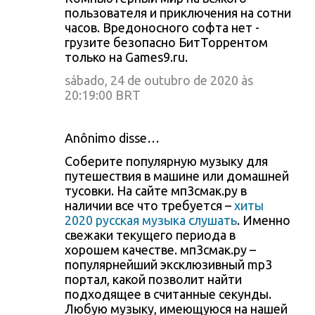
пользователя и приключения на сотни
часов. Вредоносного софта нет -
грузите безопасно БитТоррентом
только на Games9.ru.
sábado, 24 de outubro de 2020 às
20:19:00 BRT
Anônimo disse…
Соберите популярную музыку для
путешествия в машине или домашней
тусовки. На сайте мп3смак.ру в
наличии все что требуется –
хиты
2020 русская музыка слушать
. Именно
свежаки текущего периода в
хорошем качестве. мп3смак.ру –
популярнейший эксклюзивный mp3
портал, какой позволит найти
подходящее в считанные секунды.
Любую музыку, имеющуюся на нашей