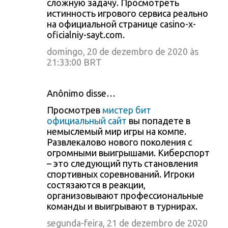
сложную задачу. Просмотреть
истинность игрового сервиса реально
на официальной странице casino-x-
oficialniy-sayt.com.
domingo, 20 de dezembro de 2020 às
21:33:00 BRT
Anônimo disse…
Просмотрев
мистер бит
официальный сайт
вы попадете в
немыслемый мир игры на компе.
Развлекалово нового поколения с
огромными выигрышами. Киберспорт
– это следующий путь становления
спортивных соревнований. Игроки
состязаются в реакции,
организовывают профессиональные
команды и выигрывают в турнирах.
segunda-feira, 21 de dezembro de 2020