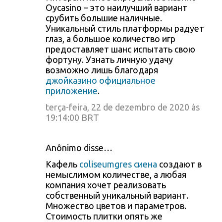
Oycasino – это наилучший вариант
срубить большие наличные.
Уникальный стиль платформы радует
глаз, а большое количество игр
предоставляет шанс испытать свою
фортуну. Узнать личную удачу
возможно лишь благодаря
джойказино официальное
приложение
.
terça-feira, 22 de dezembro de 2020 às
19:14:00 BRT
Anônimo disse…
Кафель
coliseumgres сиена
создают в
немыслимом количестве, а любая
компания хочет реализовать
собственный уникальный вариант.
Множество цветов и параметров.
Стоимость плитки опять же