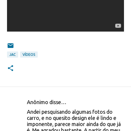
JAC
VÍDEOS
Anônimo disse…
C
Andei pesquisando algumas fotos do
o
carro, e no quesito design ele é lindo e
imponente, parece maior ainda do que já
m
é. Me agradou bastante. A partir do meu