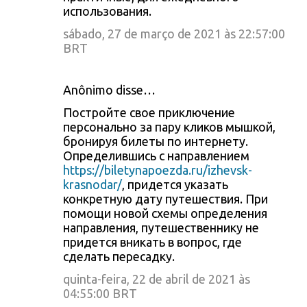
использования.
sábado, 27 de março de 2021 às 22:57:00
BRT
Anônimo disse…
Постройте свое приключение
персонально за пару кликов мышкой,
бронируя билеты по интернету.
Определившись с направлением
https://biletynapoezda.ru/izhevsk-
krasnodar/
, придется указать
конкретную дату путешествия. При
помощи новой схемы определения
направления, путешественнику не
придется вникать в вопрос, где
сделать пересадку.
quinta-feira, 22 de abril de 2021 às
04:55:00 BRT