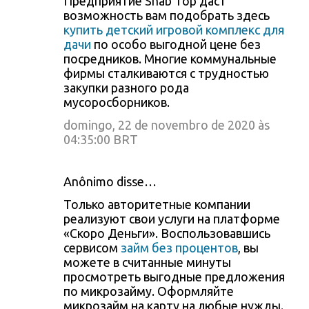
Предприятие Snab Top даст
возможность вам подобрать здесь
купить детский игровой комплекс для
дачи
по особо выгодной цене без
посредников. Многие коммунальные
фирмы сталкиваются с трудностью
закупки разного рода
мусоросборников.
domingo, 22 de novembro de 2020 às
04:35:00 BRT
Anônimo disse…
Только авторитетные компании
реализуют свои услуги на платформе
«Скоро Деньги». Воспользовавшись
сервисом
займ без процентов
, вы
можете в считанные минуты
просмотреть выгодные предложения
по микрозайму. Оформляйте
микрозайм на карту на любые нужды.