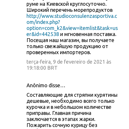
руме на Киевской круглосуточно.
Широкий перечень морепродуктов
http://www.studioconsulenzasportiva.c
om/index.php?
option=com_k2&view=itemlist&task=us
er&id=442538
и мгновенная поставка.
Посещая наш магазин, вы получаете
только свежайшую продукцию от
проверенных импортеров.
terça-feira, 9 de fevereiro de 2021 às
19:18:00 BRT
Anônimo disse…
Составляющие для стряпни курятины
дешевые, необходимо всего только
курочка и в небольшом количестве
приправы. Главная причина
заключается в этапах жарки.
Пожарить сочную курицу без