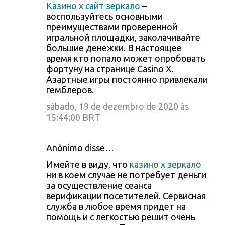
Казино х сайт зеркало
–
воспользуйтесь основными
преимуществами проверенной
игральной площадки, заколачивайте
большие денежки. В настоящее
время кто попало может опробовать
фортуну на странице Casino X.
Азартные игры постоянно привлекали
гемблеров.
sábado, 19 de dezembro de 2020 às
15:44:00 BRT
Anônimo disse…
Имейте в виду, что
казино х зеркало
ни в коем случае не потребует деньги
за осуществление сеанса
верификации посетителей. Сервисная
служба в любое время придет на
помощь и с легкостью решит очень