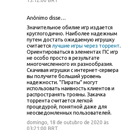
15:12:00 BRT
Anônimo disse…
Значительное обилие игр издается
круглогодично. Наиболее надежным
путем достать ожидаемую игрушку
считается
лучшие игры через торрент
.
Ориентироваться в элементах ПС игр
не особо просто в результате
многочисленного их разнообразия.
Скачивая игрушки с интернет-сервера
вы получите больший уровень
надежности. "Пираты" могут
использовать наивность клиентов и
распространять трояны. Закачка
торрента считается легкой
процедурой, понятной даже для
неосведомленных пользователей.
domingo, 18 de outubro de 2020 às
03:21:00 BRT