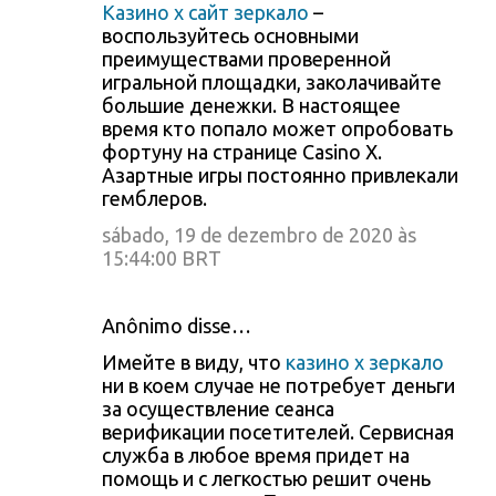
Казино х сайт зеркало
–
воспользуйтесь основными
преимуществами проверенной
игральной площадки, заколачивайте
большие денежки. В настоящее
время кто попало может опробовать
фортуну на странице Casino X.
Азартные игры постоянно привлекали
гемблеров.
sábado, 19 de dezembro de 2020 às
15:44:00 BRT
Anônimo disse…
Имейте в виду, что
казино х зеркало
ни в коем случае не потребует деньги
за осуществление сеанса
верификации посетителей. Сервисная
служба в любое время придет на
помощь и с легкостью решит очень