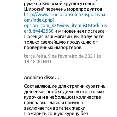
руме на Киевской круглосуточно.
Широкий перечень морепродуктов
http://www.studioconsulenzasportiva.c
om/index.php?
option=com_k2&view=itemlist&task=us
er&id=442538
и мгновенная поставка.
Посещая наш магазин, вы получаете
только свежайшую продукцию от
проверенных импортеров.
terça-feira, 9 de fevereiro de 2021 às
19:18:00 BRT
Anônimo disse…
Составляющие для стряпни курятины
дешевые, необходимо всего только
курочка и в небольшом количестве
приправы. Главная причина
заключается в этапах жарки.
Пожарить сочную курицу без