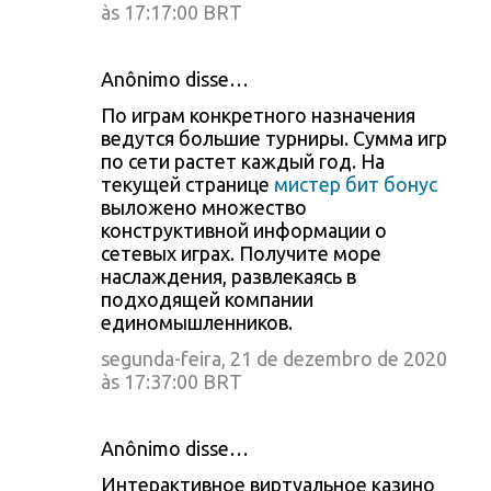
às 17:17:00 BRT
Anônimo disse…
По играм конкретного назначения
ведутся большие турниры. Сумма игр
по сети растет каждый год. На
текущей странице
мистер бит бонус
выложено множество
конструктивной информации о
сетевых играх. Получите море
наслаждения, развлекаясь в
подходящей компании
единомышленников.
segunda-feira, 21 de dezembro de 2020
às 17:37:00 BRT
Anônimo disse…
Интерактивное виртуальное казино