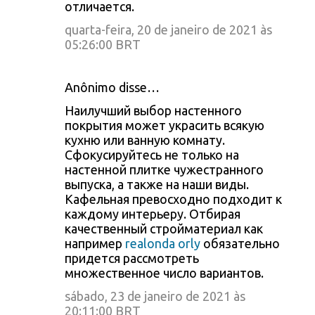
отличается.
quarta-feira, 20 de janeiro de 2021 às
05:26:00 BRT
Anônimo disse…
Наилучший выбор настенного
покрытия может украсить всякую
кухню или ванную комнату.
Сфокусируйтесь не только на
настенной плитке чужестранного
выпуска, а также на наши виды.
Кафельная превосходно подходит к
каждому интерьеру. Отбирая
качественный стройматериал как
например
realonda orly
обязательно
придется рассмотреть
множественное число вариантов.
sábado, 23 de janeiro de 2021 às
20:11:00 BRT