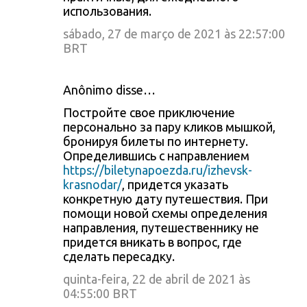
использования.
sábado, 27 de março de 2021 às 22:57:00
BRT
Anônimo disse…
Постройте свое приключение
персонально за пару кликов мышкой,
бронируя билеты по интернету.
Определившись с направлением
https://biletynapoezda.ru/izhevsk-
krasnodar/
, придется указать
конкретную дату путешествия. При
помощи новой схемы определения
направления, путешественнику не
придется вникать в вопрос, где
сделать пересадку.
quinta-feira, 22 de abril de 2021 às
04:55:00 BRT