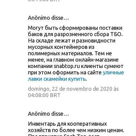
Anônimo disse…
Могут быть сформированы поставки
баков для разрозненного сбора ТБО.
На складе лежат и разновидности
мусорных контейнеров из
полимерных материалов. Тем не
менее, на главном онлайн-магазине
компании snabtop.ru клиенты сумеют
при этом оформить на сайте
уличные
лавки скамейки купить
.
domingo, 22 de novembro de 2020 às
04:08:00 BRT
Anônimo disse…
Инвентарь для кооперативных
хозяйств по более чем низким ценам.