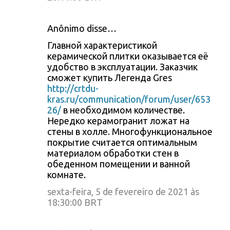
Anônimo disse…
Главной характеристикой
керамической плитки оказывается её
удобство в эксплуатации. Заказчик
сможет купить Легенда Gres
http://crtdu-
kras.ru/communication/forum/user/653
26/
в необходимом количестве.
Нередко керамогранит ложат на
стены в холле. Многофункциональное
покрытие считается оптимальным
материалом обработки стен в
обеденном помещении и ванной
комнате.
sexta-feira, 5 de fevereiro de 2021 às
18:30:00 BRT