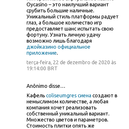
Oycasino – это наилучший вариант
срубить большие наличные.
Уникальный стиль платформы радует
глаз, а большое количество игр
предоставляет шанс испытать свою
фортуну. Узнать личную удачу
возможно лишь благодаря
джойказино официальное
приложение
.
terça-feira, 22 de dezembro de 2020 às
19:14:00 BRT
Anônimo disse…
Кафель
coliseumgres сиена
создают в
немыслимом количестве, а любая
компания хочет реализовать
собственный уникальный вариант.
Множество цветов и параметров.
Стоимость плитки опять же