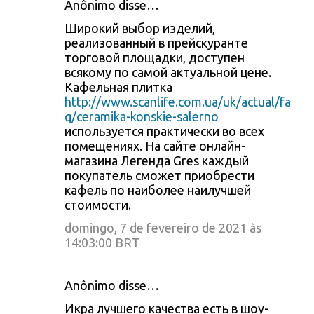
Anônimo disse…
Широкий выбор изделий,
реализованный в прейскуранте
торговой площадки, доступен
всякому по самой актуальной цене.
Кафельная плитка
http://www.scanlife.com.ua/uk/actual/fa
q/ceramika-konskie-salerno
используется практически во всех
помещениях. На сайте онлайн-
магазина Легенда Gres каждый
покупатель сможет приобрести
кафель по наиболее наилучшей
стоимости.
domingo, 7 de fevereiro de 2021 às
14:03:00 BRT
Anônimo disse…
Икра лучшего качества есть в шоу-