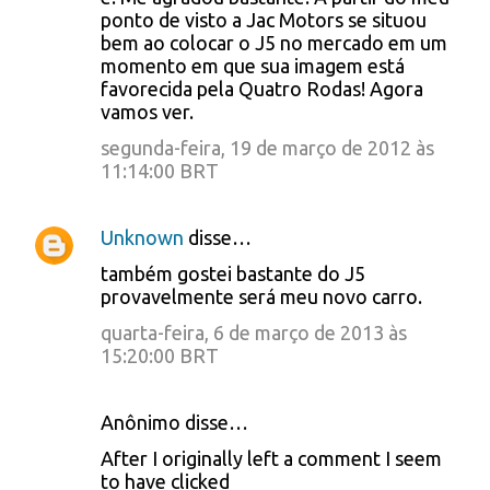
e
ponto de visto a Jac Motors se situou
bem ao colocar o J5 no mercado em um
n
momento em que sua imagem está
t
favorecida pela Quatro Rodas! Agora
á
vamos ver.
r
segunda-feira, 19 de março de 2012 às
11:14:00 BRT
i
o
Unknown
disse…
s
também gostei bastante do J5
provavelmente será meu novo carro.
quarta-feira, 6 de março de 2013 às
15:20:00 BRT
Anônimo disse…
After I originally left a comment I seem
to have clicked