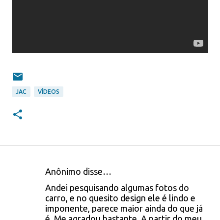
JAC
VÍDEOS
Anônimo disse…
C
Andei pesquisando algumas fotos do
o
carro, e no quesito design ele é lindo e
imponente, parece maior ainda do que já
m
é. Me agradou bastante. A partir do meu