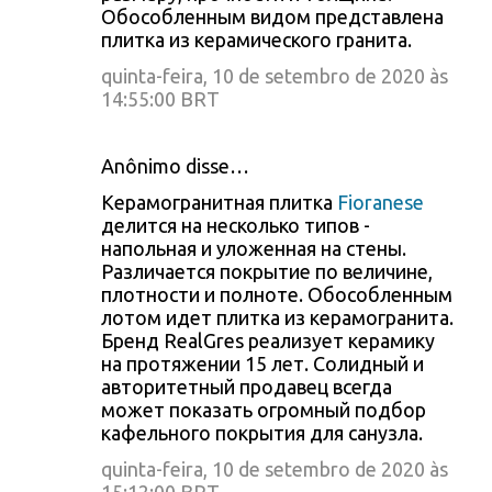
Обособленным видом представлена
плитка из керамического гранита.
quinta-feira, 10 de setembro de 2020 às
14:55:00 BRT
Anônimo disse…
Керамогранитная плитка
Fioranese
делится на несколько типов -
напольная и уложенная на стены.
Различается покрытие по величине,
плотности и полноте. Обособленным
лотом идет плитка из керамогранита.
Бренд RealGres реализует керамику
на протяжении 15 лет. Солидный и
авторитетный продавец всегда
может показать огромный подбор
кафельного покрытия для санузла.
quinta-feira, 10 de setembro de 2020 às