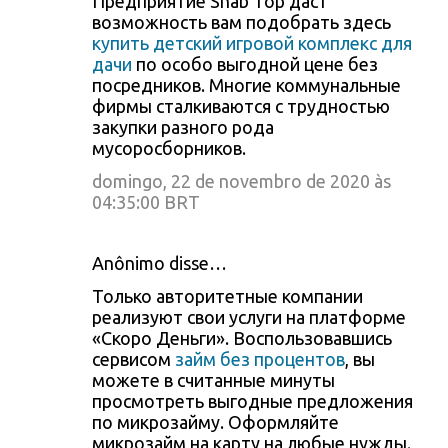
Предприятие Snab Top даст
возможность вам подобрать здесь
купить детский игровой комплекс для
дачи
по особо выгодной цене без
посредников. Многие коммунальные
фирмы сталкиваются с трудностью
закупки разного рода
мусоросборников.
domingo, 22 de novembro de 2020 às
04:35:00 BRT
Anônimo disse…
Только авторитетные компании
реализуют свои услуги на платформе
«Скоро Деньги». Воспользовавшись
сервисом
займ без процентов
, вы
можете в считанные минуты
просмотреть выгодные предложения
по микрозайму. Оформляйте
микрозайм на карту на любые нужды.