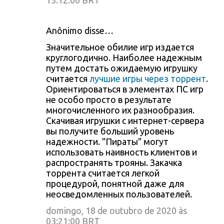
15:12:00 BRT
Anônimo disse…
Значительное обилие игр издается
круглогодично. Наиболее надежным
путем достать ожидаемую игрушку
считается
лучшие игры через торрент
.
Ориентироваться в элементах ПС игр
не особо просто в результате
многочисленного их разнообразия.
Скачивая игрушки с интернет-сервера
вы получите больший уровень
надежности. "Пираты" могут
использовать наивность клиентов и
распространять трояны. Закачка
торрента считается легкой
процедурой, понятной даже для
неосведомленных пользователей.
domingo, 18 de outubro de 2020 às
03:21:00 BRT