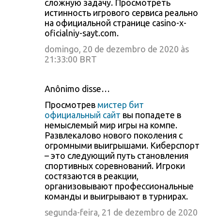
сложную задачу. Просмотреть
истинность игрового сервиса реально
на официальной странице casino-x-
oficialniy-sayt.com.
domingo, 20 de dezembro de 2020 às
21:33:00 BRT
Anônimo disse…
Просмотрев
мистер бит
официальный сайт
вы попадете в
немыслемый мир игры на компе.
Развлекалово нового поколения с
огромными выигрышами. Киберспорт
– это следующий путь становления
спортивных соревнований. Игроки
состязаются в реакции,
организовывают профессиональные
команды и выигрывают в турнирах.
segunda-feira, 21 de dezembro de 2020