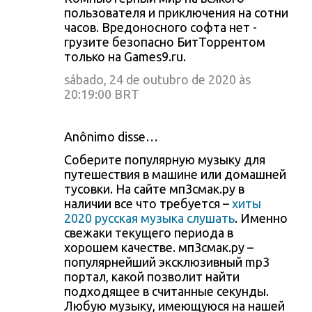
пользователя и приключения на сотни
часов. Вредоносного софта нет -
грузите безопасно БитТоррентом
только на Games9.ru.
sábado, 24 de outubro de 2020 às
20:19:00 BRT
Anônimo disse…
Соберите популярную музыку для
путешествия в машине или домашней
тусовки. На сайте мп3смак.ру в
наличии все что требуется –
хиты
2020 русская музыка слушать
. Именно
свежаки текущего периода в
хорошем качестве. мп3смак.ру –
популярнейший эксклюзивный mp3
портал, какой позволит найти
подходящее в считанные секунды.
Любую музыку, имеющуюся на нашей