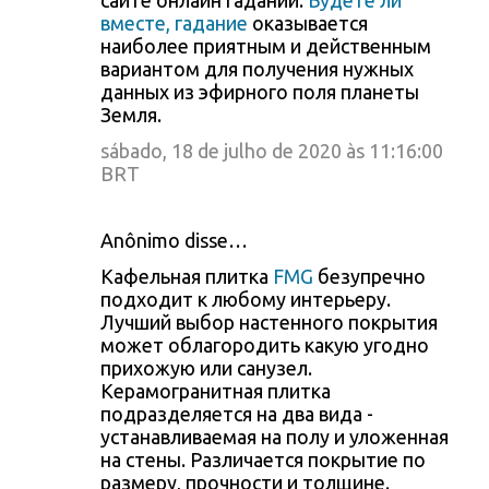
сайте онлайн гаданий.
Будете ли
вместе, гадание
оказывается
наиболее приятным и действенным
вариантом для получения нужных
данных из эфирного поля планеты
Земля.
sábado, 18 de julho de 2020 às 11:16:00
BRT
Anônimo disse…
Кафельная плитка
FMG
безупречно
подходит к любому интерьеру.
Лучший выбор настенного покрытия
может облагородить какую угодно
прихожую или санузел.
Керамогранитная плитка
подразделяется на два вида -
устанавливаемая на полу и уложенная
на стены. Различается покрытие по
размеру, прочности и толщине.