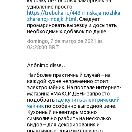
курочку без особых заморочек на
удивление просто
https://trebuha.ru/443-rimskaja-nozhka-
zharenoj-indejki.html
. Следует
промариновать вырезку и досыпать
необходимых добавок по душе.
domingo, 7 de março de 2021 às
02:28:00 BRT
Anônimo disse…
Наиболее практичный случай – на
каждой кухне непременно стоит
электрочайник. На портале интернет-
магазина «МАКСИДЕН» запросто
подобрать
где купить электрический
чайник
по особенно выгодной цене.
Кухонный инвентарь можно
символично разбить на несколько
видов – для декорирования и
практичные, для ежедневного