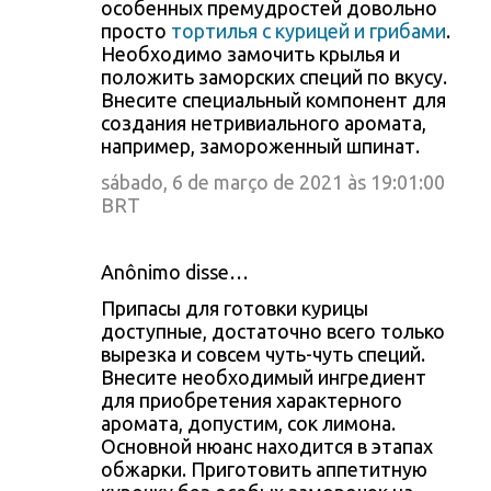
особенных премудростей довольно
просто
тортилья с курицей и грибами
.
Необходимо замочить крылья и
положить заморских специй по вкусу.
Внесите специальный компонент для
создания нетривиального аромата,
например, замороженный шпинат.
sábado, 6 de março de 2021 às 19:01:00
BRT
Anônimo disse…
Припасы для готовки курицы
доступные, достаточно всего только
вырезка и совсем чуть-чуть специй.
Внесите необходимый ингредиент
для приобретения характерного
аромата, допустим, сок лимона.
Основной нюанс находится в этапах
обжарки. Приготовить аппетитную