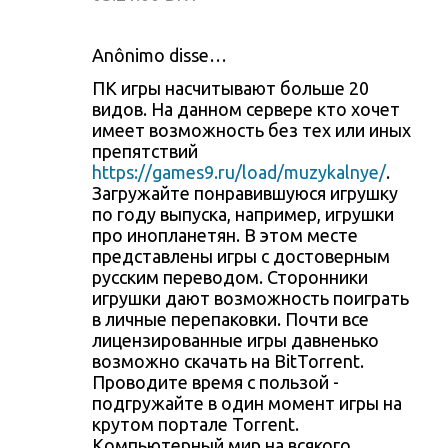
Anônimo disse…
ПК игры насчитывают больше 20
видов. На данном сервере кто хочет
имеет возможность без тех или иных
препятствий
https://games9.ru/load/muzykalnye/
.
Загружайте понравившуюся игрушку
по году выпуска, например, игрушки
про инопланетян. В этом месте
представлены игры с достоверным
русским переводом. Сторонники
игрушки дают возможность поиграть
в личные перепаковки. Почти все
лицензированные игры давненько
возможно скачать на BitTorrent.
Проводите время с пользой -
подгружайте в один момент игры на
крутом портале Torrent.
Компьютерный мир на всякого