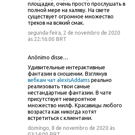
площадке, очень просто прослушать в
полной мере на халяву. На свете
существует огромное множество
треков на всякий смак.
segunda-feira, 2 de novembro de 2020
às 22:16:00 BRT
Anônimo disse…
Удивительные интерактивные
фантазии в сношении. Взглянув
вебкам чат alexisAddams
реально
реализовать твои самые
нестандартные фантазии. В чате
присутствует невероятное
множество милф. Красавицы любого
возраста как никогда хотят
встретиться с клиентами.
domingo, 8 de novembro de 2020 às
03:14:00 BRT