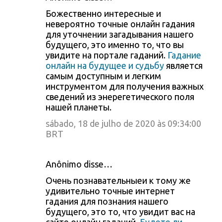
Божественно интересные и
невероятно точные онлайн гадания
для уточнении загадывания нашего
будущего, это именно то, что вы
увидите на портале гаданий.
Гадание
онлайн на будущее и судьбу
является
самым доступным и легким
инструментом для получения важных
сведений из энерегетического поля
нашей планеты.
sábado, 18 de julho de 2020 às 09:34:00
BRT
Anônimo disse…
Очень познавательныеи к тому же
удивительно точные интернет
гадания для познания нашего
будущего, это то, что увидит вас на