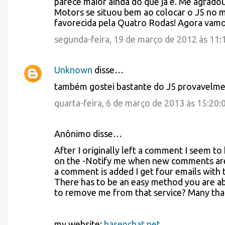
parece maior ainda do que já é. Me agradou
Motors se situou bem ao colocar o J5 n
m
favorecida pela Quatro Rodas! Agora vamo
e
segunda-feira, 19 de março de 2012 às 11
n
t
Unknown
disse…
á
também gostei bastante do J5 provavelme
r
quarta-feira, 6 de março de 2013 às 15:20
i
o
Anônimo disse…
s
After I originally left a comment I seem to
on the -Notify me when new comments ar
a comment is added I get four emails wit
There has to be an easy method you are a
to remove me from that service? Many tha
my website;
hasenchat.net