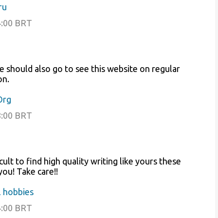
ru
4:00 BRT
he should also go to see this website on regular
on.
Org
8:00 BRT
cult to find high quality writing like yours these
 you! Take care!!
 hobbies
4:00 BRT