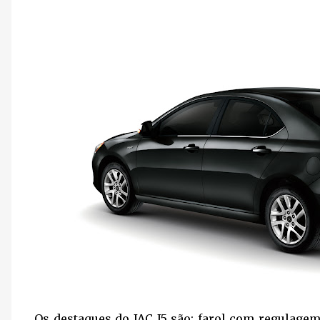
Os destaques do JAC J5 são: farol com regulagem