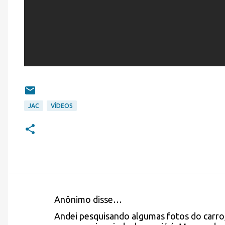
JAC
VÍDEOS
Anônimo disse…
C
Andei pesquisando algumas fotos do carro,
o