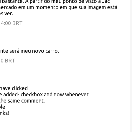
 bastante. A partir do meu ponto de visto a Jac
o mercado em um momento em que sua imagem está
s ver.
:14:00 BRT
nte será meu novo carro.
:00 BRT
 have clicked
e added- checkbox and now whenever
h the same comment.
ble
nks!