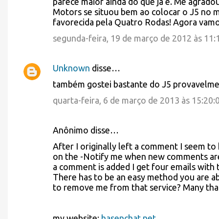
parece maior ainda do que já é. Me agradou
Motors se situou bem ao colocar o J5 n
m
favorecida pela Quatro Rodas! Agora vamo
e
segunda-feira, 19 de março de 2012 às 11
n
t
Unknown
disse…
á
também gostei bastante do J5 provavelme
r
quarta-feira, 6 de março de 2013 às 15:20
i
o
Anônimo disse…
s
After I originally left a comment I seem to
on the -Notify me when new comments ar
a comment is added I get four emails wit
There has to be an easy method you are a
to remove me from that service? Many tha
my website;
hasenchat.net