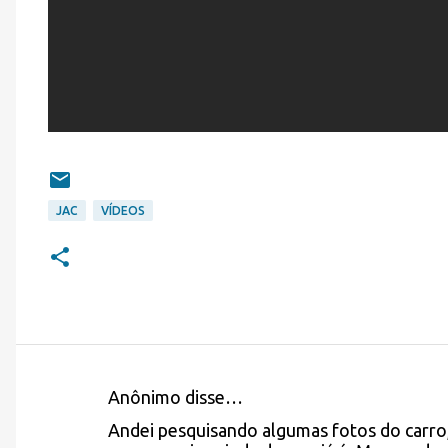
JAC
VÍDEOS
Anônimo disse…
C
Andei pesquisando algumas fotos do carro,
o