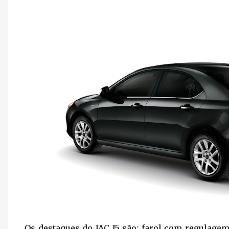
Os destaques do JAC J5 são: farol com regulagem