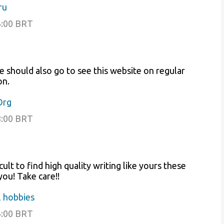
ru
4:00 BRT
he should also go to see this website on regular
on.
Org
8:00 BRT
cult to find high quality writing like yours these
 you! Take care!!
 hobbies
4:00 BRT