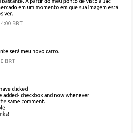
 bastante. A partir do meu ponto de visto a Jac
o mercado em um momento em que sua imagem está
s ver.
:14:00 BRT
nte será meu novo carro.
:00 BRT
 have clicked
e added- checkbox and now whenever
h the same comment.
ble
nks!