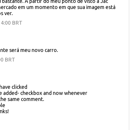
 bastante. A partir do meu ponto de visto a Jac
o mercado em um momento em que sua imagem está
s ver.
:14:00 BRT
nte será meu novo carro.
:00 BRT
 have clicked
e added- checkbox and now whenever
h the same comment.
ble
nks!