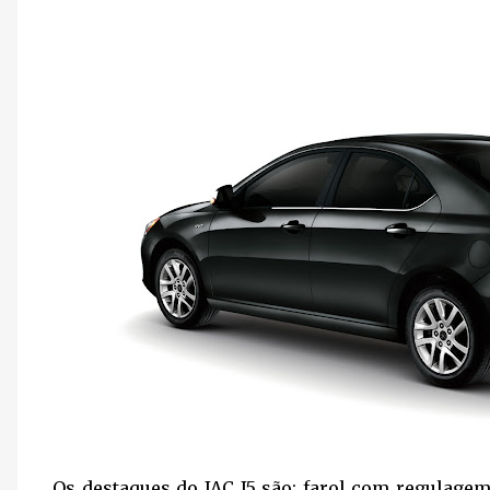
Os destaques do JAC J5 são: farol com regulagem