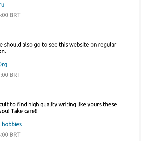
ru
4:00 BRT
he should also go to see this website on regular
on.
Org
8:00 BRT
cult to find high quality writing like yours these
 you! Take care!!
 hobbies
4:00 BRT