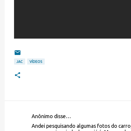
JAC
VÍDEOS
Anônimo disse…
C
Andei pesquisando algumas fotos do carro,
o