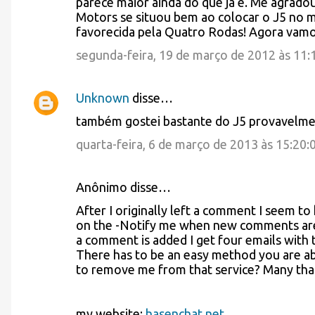
parece maior ainda do que já é. Me agradou
Motors se situou bem ao colocar o J5 n
m
favorecida pela Quatro Rodas! Agora vamo
e
segunda-feira, 19 de março de 2012 às 11
n
t
Unknown
disse…
á
também gostei bastante do J5 provavelme
r
quarta-feira, 6 de março de 2013 às 15:20
i
o
Anônimo disse…
s
After I originally left a comment I seem to
on the -Notify me when new comments ar
a comment is added I get four emails wit
There has to be an easy method you are a
to remove me from that service? Many tha
my website;
hasenchat.net