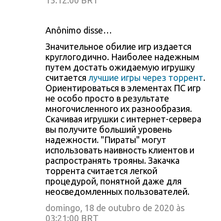
15:12:00 BRT
Anônimo disse…
Значительное обилие игр издается
круглогодично. Наиболее надежным
путем достать ожидаемую игрушку
считается
лучшие игры через торрент
.
Ориентироваться в элементах ПС игр
не особо просто в результате
многочисленного их разнообразия.
Скачивая игрушки с интернет-сервера
вы получите больший уровень
надежности. "Пираты" могут
использовать наивность клиентов и
распространять трояны. Закачка
торрента считается легкой
процедурой, понятной даже для
неосведомленных пользователей.
domingo, 18 de outubro de 2020 às
03:21:00 BRT