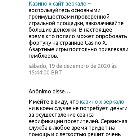
Казино х сайт зеркало
–
воспользуйтесь основными
преимуществами проверенной
игральной площадки, заколачивайте
большие денежки. В настоящее
время кто попало может опробовать
фортуну на странице Casino X.
Азартные игры постоянно привлекали
гемблеров.
sábado, 19 de dezembro de 2020 às
15:44:00 BRT
Anônimo disse…
Имейте в виду, что
казино х зеркало
ни в коем случае не потребует деньги
за осуществление сеанса
верификации посетителей. Сервисная
служба в любое время придет на
помощь и с легкостью решит очень