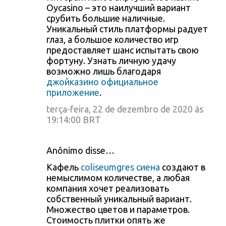
Oycasino – это наилучший вариант
срубить большие наличные.
Уникальный стиль платформы радует
глаз, а большое количество игр
предоставляет шанс испытать свою
фортуну. Узнать личную удачу
возможно лишь благодаря
джойказино официальное
приложение
.
terça-feira, 22 de dezembro de 2020 às
19:14:00 BRT
Anônimo disse…
Кафель
coliseumgres сиена
создают в
немыслимом количестве, а любая
компания хочет реализовать
собственный уникальный вариант.
Множество цветов и параметров.
Стоимость плитки опять же