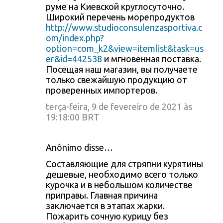
руме на Киевской круглосуточно.
Широкий перечень морепродуктов
http://www.studioconsulenzasportiva.c
om/index.php?
option=com_k2&view=itemlist&task=us
er&id=442538
и мгновенная поставка.
Посещая наш магазин, вы получаете
только свежайшую продукцию от
проверенных импортеров.
terça-feira, 9 de fevereiro de 2021 às
19:18:00 BRT
Anônimo disse…
Составляющие для стряпни курятины
дешевые, необходимо всего только
курочка и в небольшом количестве
приправы. Главная причина
заключается в этапах жарки.
Пожарить сочную курицу без