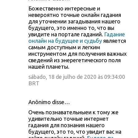
Божественно интересные и
невероятно точные онлайн гадания
для уточнении загадывания нашего
будущего, это именно то, что вы
увидите на портале гаданий.
Гадание
онлайн на будущее и судьбу
является
самым доступным и легким
инструментом для получения важных
сведений из энерегетического поля
нашей планеты.
sábado, 18 de julho de 2020 às 09:34:00
BRT
Anônimo disse…
Очень познавательныеи к тому же
удивительно точные интернет
гадания для познания нашего
будущего, это то, что увидит вас на