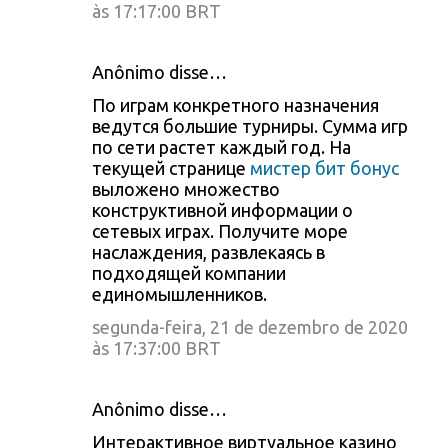
às 17:17:00 BRT
Anônimo disse…
По играм конкретного назначения
ведутся большие турниры. Сумма игр
по сети растет каждый год. На
текущей странице
мистер бит бонус
выложено множество
конструктивной информации о
сетевых играх. Получите море
наслаждения, развлекаясь в
подходящей компании
единомышленников.
segunda-feira, 21 de dezembro de 2020
às 17:37:00 BRT
Anônimo disse…
Интерактивное виртуальное казино