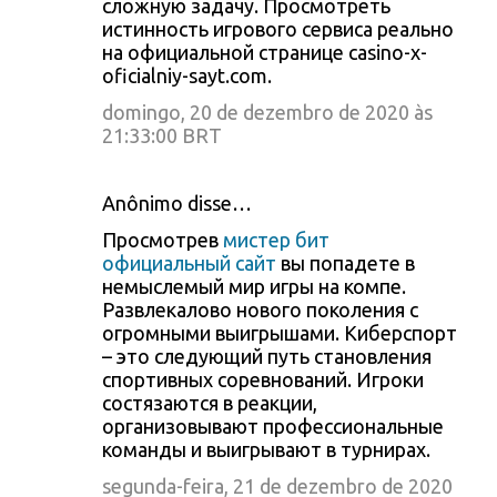
сложную задачу. Просмотреть
истинность игрового сервиса реально
на официальной странице casino-x-
oficialniy-sayt.com.
domingo, 20 de dezembro de 2020 às
21:33:00 BRT
Anônimo disse…
Просмотрев
мистер бит
официальный сайт
вы попадете в
немыслемый мир игры на компе.
Развлекалово нового поколения с
огромными выигрышами. Киберспорт
– это следующий путь становления
спортивных соревнований. Игроки
состязаются в реакции,
организовывают профессиональные
команды и выигрывают в турнирах.
segunda-feira, 21 de dezembro de 2020