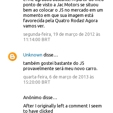
e
ponto de visto a Jac Motors se situou
bem ao colocar o J5 no mercado em um
n
momento em que sua imagem está
t
favorecida pela Quatro Rodas! Agora
á
vamos ver.
r
segunda-feira, 19 de março de 2012 às
11:14:00 BRT
i
o
Unknown
disse…
s
também gostei bastante do J5
provavelmente será meu novo carro.
quarta-feira, 6 de março de 2013 às
15:20:00 BRT
Anônimo disse…
After I originally left a comment I seem
to have clicked