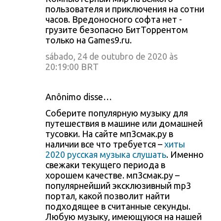
пользователя и приключения на сотни
часов. Вредоносного софта нет -
грузите безопасно БитТоррентом
только на Games9.ru.
sábado, 24 de outubro de 2020 às
20:19:00 BRT
Anônimo disse…
Соберите популярную музыку для
путешествия в машине или домашней
тусовки. На сайте мп3смак.ру в
наличии все что требуется –
хиты
2020 русская музыка слушать
. Именно
свежаки текущего периода в
хорошем качестве. мп3смак.ру –
популярнейший эксклюзивный mp3
портал, какой позволит найти
подходящее в считанные секунды.
Любую музыку, имеющуюся на нашей