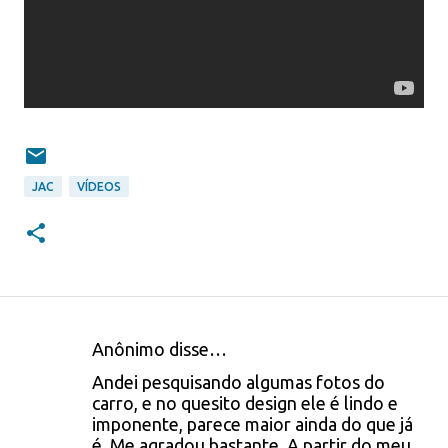
JAC
VÍDEOS
Anônimo disse…
C
Andei pesquisando algumas fotos do
o
carro, e no quesito design ele é lindo e
imponente, parece maior ainda do que já
m
é. Me agradou bastante. A partir do meu