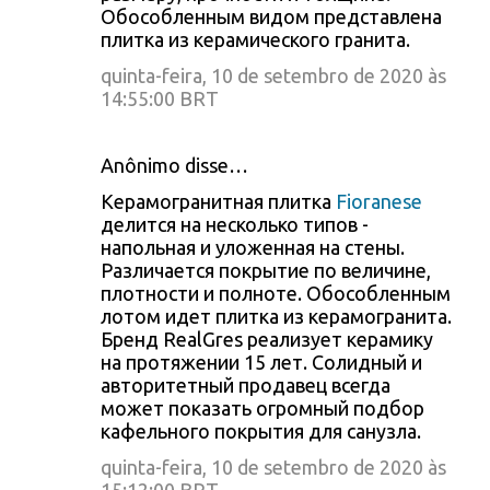
Обособленным видом представлена
плитка из керамического гранита.
quinta-feira, 10 de setembro de 2020 às
14:55:00 BRT
Anônimo disse…
Керамогранитная плитка
Fioranese
делится на несколько типов -
напольная и уложенная на стены.
Различается покрытие по величине,
плотности и полноте. Обособленным
лотом идет плитка из керамогранита.
Бренд RealGres реализует керамику
на протяжении 15 лет. Солидный и
авторитетный продавец всегда
может показать огромный подбор
кафельного покрытия для санузла.
quinta-feira, 10 de setembro de 2020 às