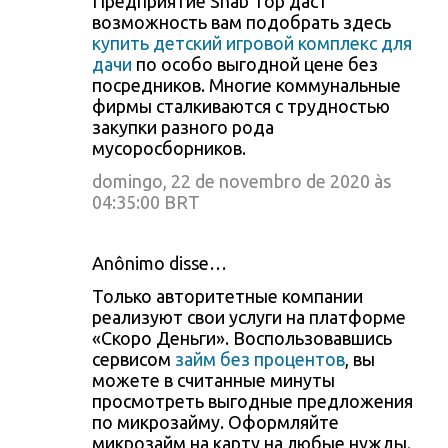
Предприятие Snab Top даст
возможность вам подобрать здесь
купить детский игровой комплекс для
дачи
по особо выгодной цене без
посредников. Многие коммунальные
фирмы сталкиваются с трудностью
закупки разного рода
мусоросборников.
domingo, 22 de novembro de 2020 às
04:35:00 BRT
Anônimo disse…
Только авторитетные компании
реализуют свои услуги на платформе
«Скоро Деньги». Воспользовавшись
сервисом
займ без процентов
, вы
можете в считанные минуты
просмотреть выгодные предложения
по микрозайму. Оформляйте
микрозайм на карту на любые нужды.