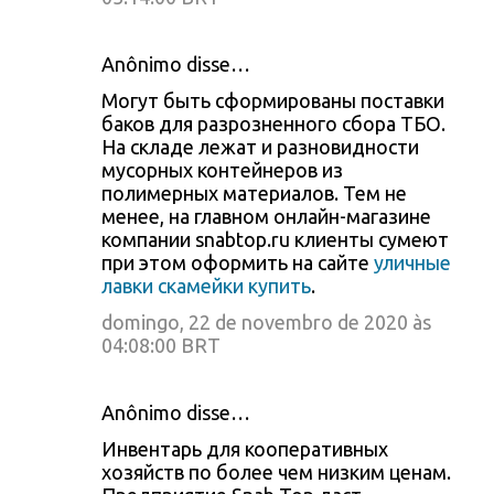
Anônimo disse…
Могут быть сформированы поставки
баков для разрозненного сбора ТБО.
На складе лежат и разновидности
мусорных контейнеров из
полимерных материалов. Тем не
менее, на главном онлайн-магазине
компании snabtop.ru клиенты сумеют
при этом оформить на сайте
уличные
лавки скамейки купить
.
domingo, 22 de novembro de 2020 às
04:08:00 BRT
Anônimo disse…
Инвентарь для кооперативных
хозяйств по более чем низким ценам.