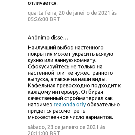
отличается.
quarta-feira, 20 de janeiro de 2021 às
05:26:00 BRT
Anônimo disse…
Наилучший выбор настенного
покрытия может украсить всякую
кухню или ванную комнату.
Сфокусируйтесь не только на
настенной плитке чужестранного
выпуска, а также на наши виды.
Кафельная превосходно подходит к
каждому интерьеру. Отбирая
качественный стройматериал как
например
realonda orly
обязательно
придется рассмотреть
множественное число вариантов.
sábado, 23 de janeiro de 2021 às
20:11:00 BRT