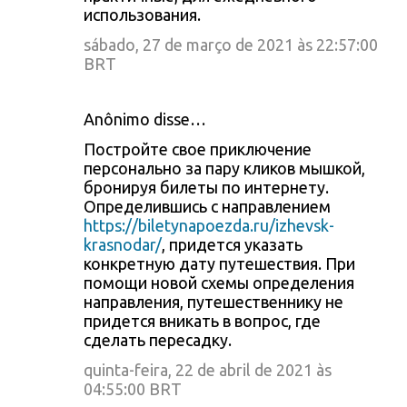
использования.
sábado, 27 de março de 2021 às 22:57:00
BRT
Anônimo disse…
Постройте свое приключение
персонально за пару кликов мышкой,
бронируя билеты по интернету.
Определившись с направлением
https://biletynapoezda.ru/izhevsk-
krasnodar/
, придется указать
конкретную дату путешествия. При
помощи новой схемы определения
направления, путешественнику не
придется вникать в вопрос, где
сделать пересадку.
quinta-feira, 22 de abril de 2021 às
04:55:00 BRT