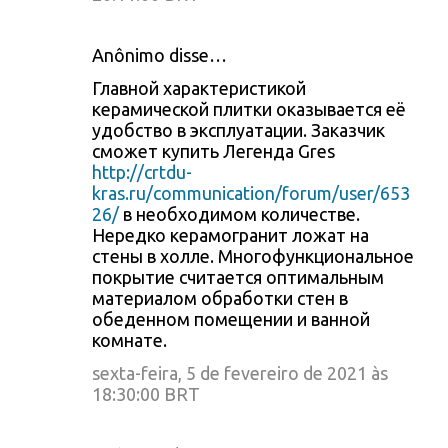
Anônimo disse…
Главной характеристикой
керамической плитки оказывается её
удобство в эксплуатации. Заказчик
сможет купить Легенда Gres
http://crtdu-
kras.ru/communication/forum/user/653
26/
в необходимом количестве.
Нередко керамогранит ложат на
стены в холле. Многофункциональное
покрытие считается оптимальным
материалом обработки стен в
обеденном помещении и ванной
комнате.
sexta-feira, 5 de fevereiro de 2021 às
18:30:00 BRT