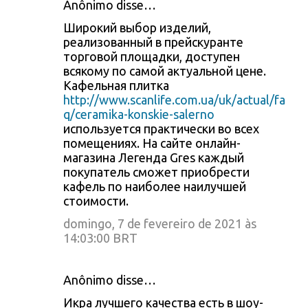
Anônimo disse…
Широкий выбор изделий,
реализованный в прейскуранте
торговой площадки, доступен
всякому по самой актуальной цене.
Кафельная плитка
http://www.scanlife.com.ua/uk/actual/fa
q/ceramika-konskie-salerno
используется практически во всех
помещениях. На сайте онлайн-
магазина Легенда Gres каждый
покупатель сможет приобрести
кафель по наиболее наилучшей
стоимости.
domingo, 7 de fevereiro de 2021 às
14:03:00 BRT
Anônimo disse…
Икра лучшего качества есть в шоу-