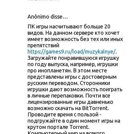
Anônimo disse…
ПК игры насчитывают больше 20
видов. На данном сервере кто хочет
имеет возможность без тех или иных
препятствий
https://games9.ru/load/muzykalnye/
.
Загружайте понравившуюся игрушку
по году выпуска, например, игрушки
про инопланетян. В этом месте
представлены игры с достоверным
русским переводом. Сторонники
игрушки дают возможность поиграть
в личные перепаковки. Почти все
лицензированные игры давненько
возможно скачать на BitTorrent.
Проводите время с пользой -
подгружайте в один момент игры на
крутом портале Torrent.
Компьютерный мир на всякого