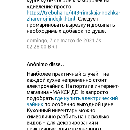
курочку без особых заморочек на
удивление просто
https://trebuha.ru/443-rimskaja-nozhka-
zharenoj-indejki.html
. Следует
промариновать вырезку и досыпать
необходимых добавок по душе.
domingo, 7 de março de 2021 às
02:28:00 BRT
Anônimo disse…
Наиболее практичный случай – на
каждой кухне непременно стоит
электрочайник. На портале интернет-
магазина «МАКСИДЕН» запросто
подобрать
где купить электрический
чайник
по особенно выгодной цене.
Кухонный инвентарь можно
символично разбить на несколько
видов – для декорирования и
практичные, для ежедневного