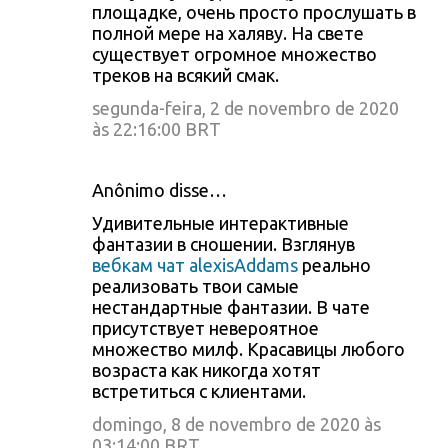
площадке, очень просто прослушать в
полной мере на халяву. На свете
существует огромное множество
треков на всякий смак.
segunda-feira, 2 de novembro de 2020
às 22:16:00 BRT
Anônimo disse…
Удивительные интерактивные
фантазии в сношении. Взглянув
вебкам чат alexisAddams
реально
реализовать твои самые
нестандартные фантазии. В чате
присутствует невероятное
множество милф. Красавицы любого
возраста как никогда хотят
встретиться с клиентами.
domingo, 8 de novembro de 2020 às
03:14:00 BRT