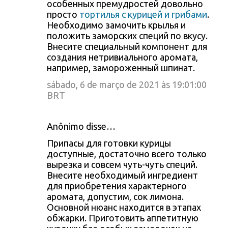
особенных премудростей довольно
просто
тортилья с курицей и грибами
.
Необходимо замочить крылья и
положить заморских специй по вкусу.
Внесите специальный компонент для
создания нетривиального аромата,
например, замороженный шпинат.
sábado, 6 de março de 2021 às 19:01:00
BRT
Anônimo disse…
Припасы для готовки курицы
доступные, достаточно всего только
вырезка и совсем чуть-чуть специй.
Внесите необходимый ингредиент
для приобретения характерного
аромата, допустим, сок лимона.
Основной нюанс находится в этапах
обжарки. Приготовить аппетитную