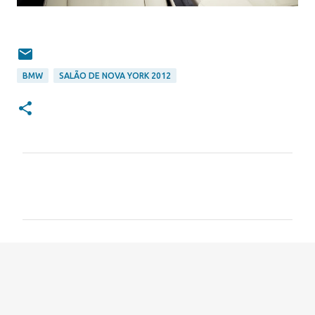
BMW
SALÃO DE NOVA YORK 2012
C
o
m
e
n
t
á