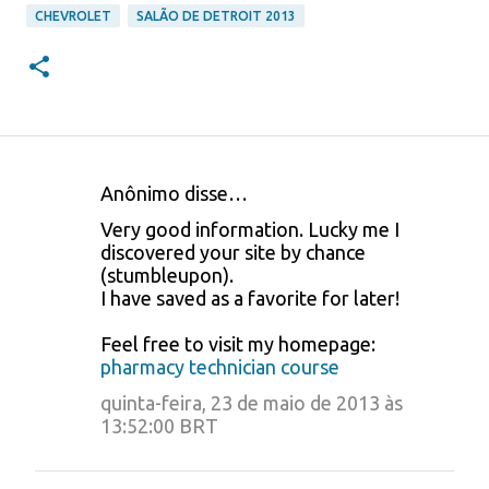
CHEVROLET
SALÃO DE DETROIT 2013
Anônimo disse…
C
Very good information. Lucky me I
o
discovered your site by chance
(stumbleupon).
m
I have saved as a favorite for later!
e
Feel free to visit my homepage:
n
pharmacy technician course
t
quinta-feira, 23 de maio de 2013 às
á
13:52:00 BRT
r
i