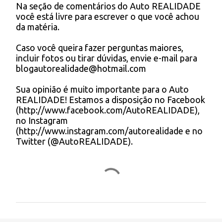
Na seção de comentários do Auto REALIDADE
P
o
você está livre para escrever o que você achou
o
s
da matéria.
s
t
Caso você queira fazer perguntas maiores,
a
incluir fotos ou tirar dúvidas, envie e-mail para
r
blogautorealidade@hotmail.com
u
m
Sua opinião é muito importante para o Auto
c
REALIDADE! Estamos a disposição no Facebook
o
(http://www.facebook.com/AutoREALIDADE),
m
no Instagram
e
(http://www.instagram.com/autorealidade e no
n
Twitter (@AutoREALIDADE).
t
á
r
i
o