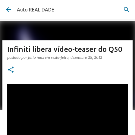
Pular para o conteúdo principal
Auto REALIDADE
Infiniti libera vídeo-teaser do Q50
postado por
júlio max
em
sexta-feira, dezembro 28, 2012