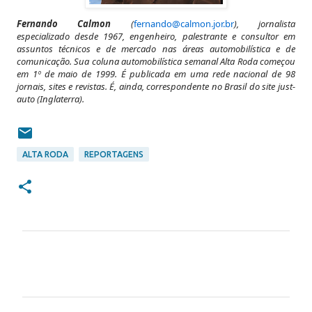
Fernando Calmon
(
fernando@calmon.jor.br
), jornalista
especializado desde 1967, engenheiro, palestrante e consultor em
assuntos técnicos e de mercado nas áreas automobilística e de
comunicação. Sua coluna automobilística semanal Alta Roda começou
em 1º de maio de 1999. É publicada em uma rede nacional de 98
jornais, sites e revistas. É, ainda, correspondente no Brasil do site just-
auto (Inglaterra).
ALTA RODA
REPORTAGENS
C
o
m