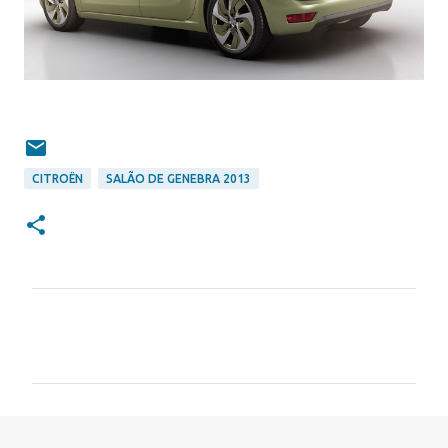
CITROËN
SALÃO DE GENEBRA 2013
C
o
m
e
n