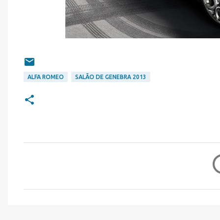
ALFA ROMEO
SALÃO DE GENEBRA 2013
C
o
m
e