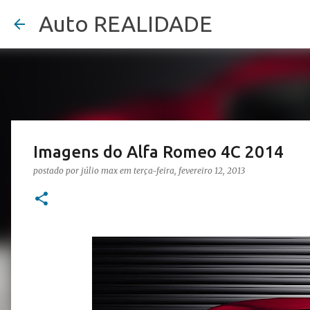
Auto REALIDADE
Imagens do Alfa Romeo 4C 2014
postado por
júlio max
em
terça-feira, fevereiro 12, 2013