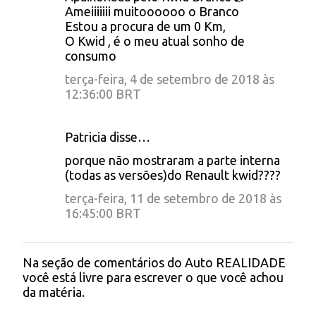
Ameiiiiiii muitoooooo o Branco
r
Estou a procura de um 0 Km,
i
O Kwid , é o meu atual sonho de
consumo
o
terça-feira, 4 de setembro de 2018 às
s
12:36:00 BRT
Patricia disse…
porque não mostraram a parte interna
(todas as versões)do Renault kwid????
terça-feira, 11 de setembro de 2018 às
16:45:00 BRT
Na seção de comentários do Auto REALIDADE
P
você está livre para escrever o que você achou
o
da matéria.
s
t