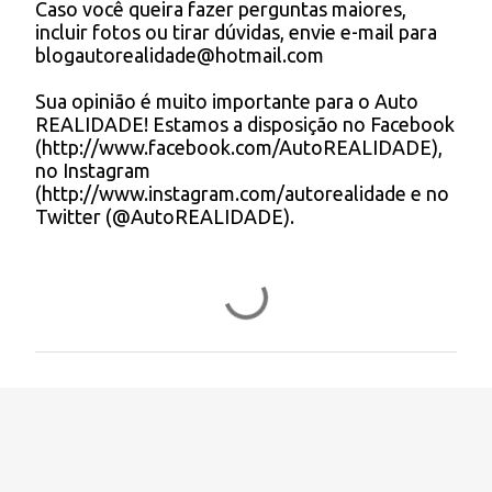
Caso você queira fazer perguntas maiores,
a
incluir fotos ou tirar dúvidas, envie e-mail para
r
blogautorealidade@hotmail.com
u
m
Sua opinião é muito importante para o Auto
c
REALIDADE! Estamos a disposição no Facebook
o
(http://www.facebook.com/AutoREALIDADE),
m
no Instagram
e
(http://www.instagram.com/autorealidade e no
n
Twitter (@AutoREALIDADE).
t
á
r
i
o