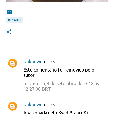
RENAULT
Unknown
disse…
C
Este comentário foi removido pelo
o
autor.
m
terça-feira, 4 de setembro de 2018 às
e
12:27:00 BRT
n
Unknown
disse…
t
á
Apaixonada pelo Kwid Branco💞