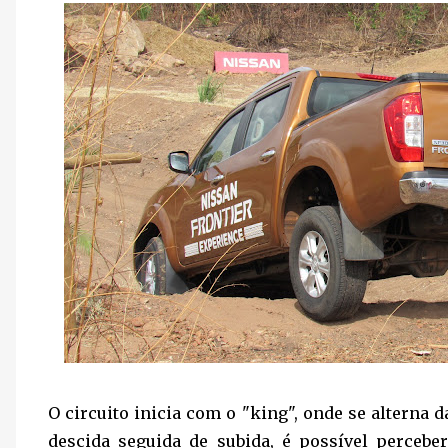
O circuito inicia com o "king", onde se alterna d
descida seguida de subida, é possível percebe