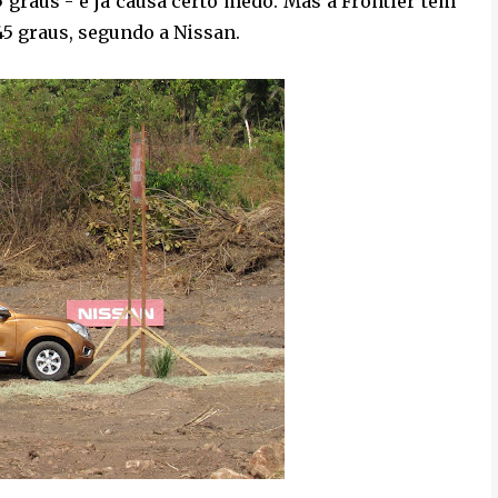
 graus - e já causa certo medo. Mas a Frontier tem
45 graus, segundo a Nissan.