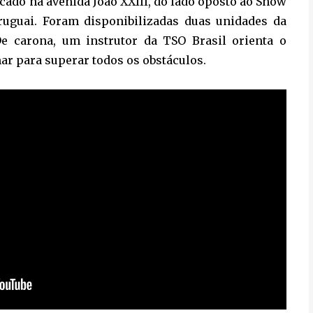
acado na avenida João XXIII, do lado oposto ao Show
ruguai. Foram disponibilizadas duas unidades da
 De carona, um instrutor da TSO Brasil orienta o
ar para superar todos os obstáculos.