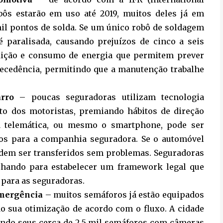
obôs estarão em uso até 2019, muitos deles já em
il pontos de solda. Se um único robô de soldagem
 paralisada, causando prejuízos de cinco a seis
edição e consumo de energia que permitem prever
tecedência, permitindo que a manutenção trabalhe
rro
– poucas seguradoras utilizam tecnologia
o dos motoristas, premiando hábitos de direção
a telemática, ou mesmo o smartphone, pode ser
-los para a companhia seguradora. Se o automóvel
odem ser transferidos sem problemas. Seguradoras
alhando para estabelecer um framework legal que
 para as seguradoras.
emergência
– muitos semáforos já estão equipados
 sua otimização de acordo com o fluxo. A cidade
pando seus cerca de 2,5 mil semáforos com câmeras