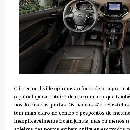
O interior divide opiniões: o forro de teto preto
o painel quase inteiro de marrom, cor que tamb
nos forros das portas. Os bancos são revestido
tom mais claro no centro e pespontos do mesmo
inexplicavelmente ficam juntas, mas ou menos tr
soleiras das portas exibem apliques escovados c