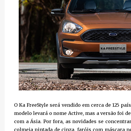
O Ka FreeStyle será vendido em cerca de 125 país
modelo levará o nome Active, mas a versão foi d
com a Ásia. Por fora, as novidades se concentra
colmeia pintada de cinza, faróis com máscara ne