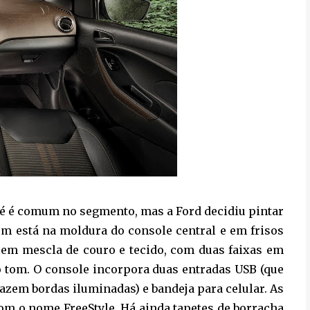
 até é comum no segmento, mas a Ford decidiu pintar
ém está na moldura do console central e em frisos
s em mescla de couro e tecido, com duas faixas em
 tom. O console incorpora duas entradas USB (que
azem bordas iluminadas) e bandeja para celular. As
om o nome FreeStyle. Há ainda tapetes de borracha