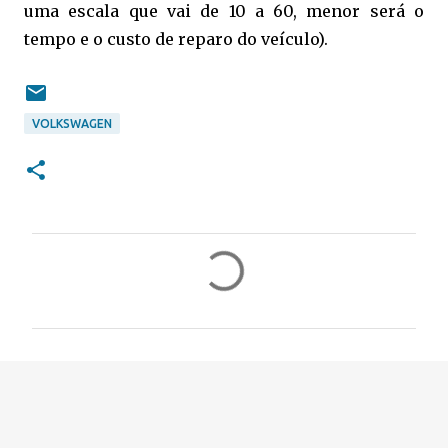
uma escala que vai de 10 a 60, menor será o
tempo e o custo de reparo do veículo).
VOLKSWAGEN
C
o
m
e
n
t