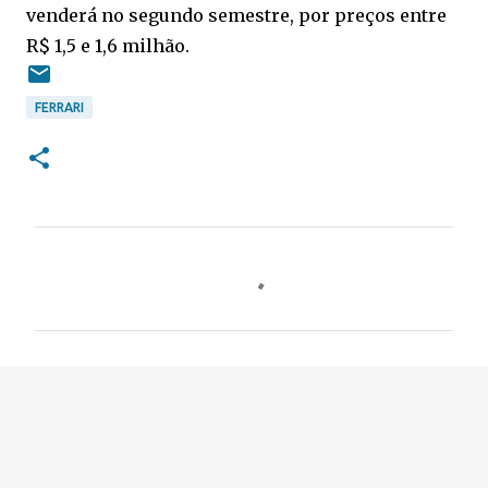
venderá no segundo semestre, por preços entre
R$ 1,5 e 1,6 milhão.
FERRARI
C
o
m
e
n
t
á