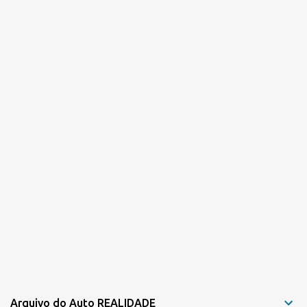
r
i
o
s
Arquivo do Auto REALIDADE