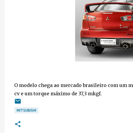
O modelo chega ao mercado brasileiro com um moto
cv e um torque máximo de 37,3 mkgf.
MITSUBISHI