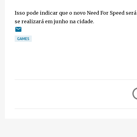
Isso pode indicar que o novo Need For Speed será
se realizará em junho na cidade.
GAMES
C
o
m
e
n