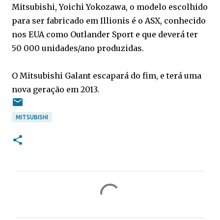
Mitsubishi, Yoichi Yokozawa, o modelo escolhido
para ser fabricado em Illionis é o ASX, conhecido
nos EUA como Outlander Sport e que deverá ter
50 000 unidades/ano produzidas.
O Mitsubishi Galant escapará do fim, e terá uma
nova geração em 2013.
MITSUBISHI
C
o
m