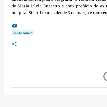
de Maria Lúcia Dureetto e com prefácio do ex-
hospital Sírio-Libanês desde 3 de março e morreu 
VOLKSWAGEN
C
o
m
e
n