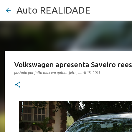
Auto REALIDADE
Volkswagen apresenta Saveiro rees
postado por
júlio max
em
quinta-feira, abril 18, 2013