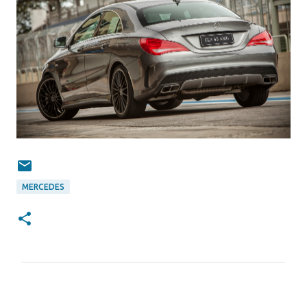
MERCEDES
C