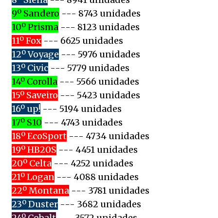
9º Sandero
--- 8743 unidades
10º Prisma
--- 8123 unidades
11º Fox
--- 6625 unidades
12º Voyage
--- 5976 unidades
13º Civic
--- 5779 unidades
14º Corolla
--- 5566 unidades
15º Saveiro
--- 5423 unidades
16º up!
--- 5194 unidades
17º S10
--- 4743 unidades
18º EcoSport
--- 4734 unidades
19º HB20S
--- 4451 unidades
20º Celta
--- 4252 unidades
21º Logan
--- 4088 unidades
22º Montana
--- 3781 unidades
23º Duster
--- 3682 unidades
24º Cobalt
--- 3572 unidades