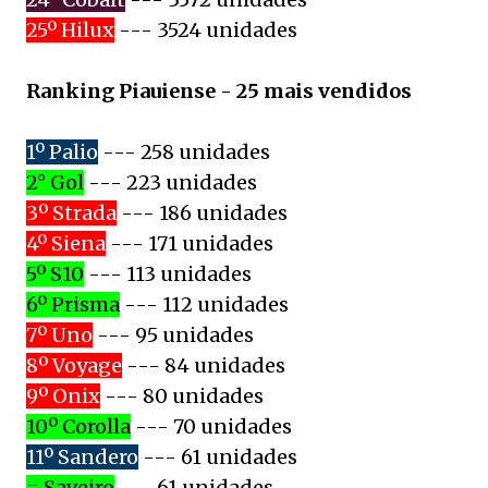
25º Hilux
--- 3524 unidades
Ranking Piauiense - 25 mais vendidos
1º Palio
--- 258 unidades
2° Gol
--- 223 unidades
3º Strada
--- 186 unidades
4º Siena
--- 171 unidades
5º S10
--- 113 unidades
6º Prisma
--- 112 unidades
7º Uno
--- 95 unidades
8º Voyage
--- 84 unidades
9º Onix
--- 80 unidades
10º Corolla
--- 70 unidades
11º Sandero
--- 61 unidades
= Saveiro
--- 61 unidades