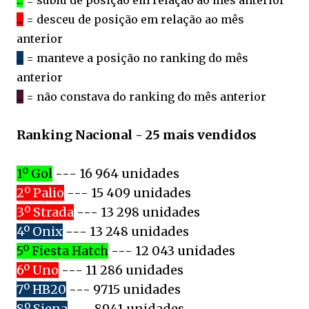
...
= desceu de posição em relação ao mês
anterior
...
= manteve a posição no ranking do mês
anterior
...
= não constava do ranking do mês anterior
Ranking Nacional - 25 mais vendidos
1º Gol
--- 16 964 unidades
2º Palio
--- 15 409 unidades
3º Strada
--- 13 298 unidades
4º Onix
--- 13 248 unidades
5º Fiesta Hatch
--- 12 043 unidades
6º Uno
--- 11 286 unidades
7º HB20
--- 9715 unidades
8º Siena
--- 8941 unidades