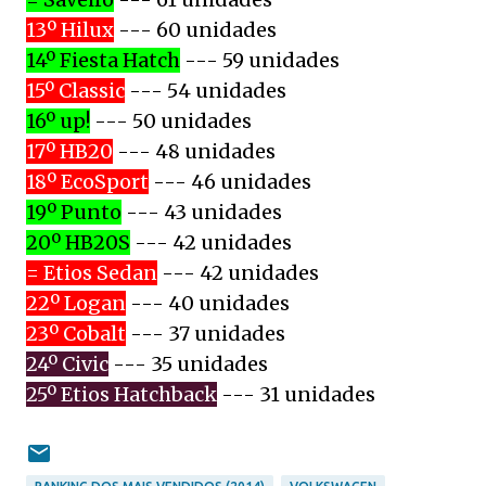
13º Hilux
--- 60 unidades
14º Fiesta Hatch
--- 59 unidades
15º Classic
--- 54 unidades
16º up!
--- 50 unidades
17º HB20
--- 48 unidades
18º EcoSport
--- 46 unidades
19º Punto
--- 43 unidades
20º HB20S
--- 42 unidades
= Etios Sedan
--- 42 unidades
22º Logan
--- 40 unidades
23º Cobalt
--- 37 unidades
24º Civic
--- 35 unidades
25º Etios Hatchback
--- 31 unidades