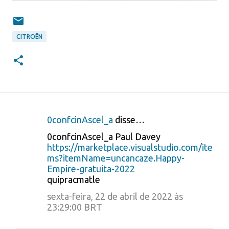
CITROËN
0confcinAscel_a
disse…
C
0confcinAscel_a Paul Davey
o
https://marketplace.visualstudio.com/ite
ms?itemName=uncancaze.Happy-
m
Empire-gratuita-2022
e
quipracmatle
n
sexta-feira, 22 de abril de 2022 às
t
23:29:00 BRT
á