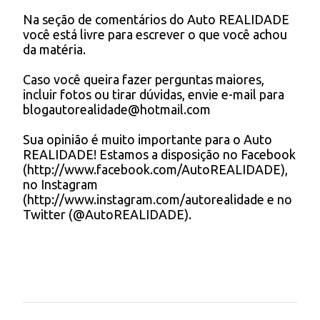
r
Na seção de comentários do Auto REALIDADE
P
você está livre para escrever o que você achou
i
o
da matéria.
s
o
t
s
Caso você queira fazer perguntas maiores,
a
incluir fotos ou tirar dúvidas, envie e-mail para
r
blogautorealidade@hotmail.com
u
m
Sua opinião é muito importante para o Auto
c
REALIDADE! Estamos a disposição no Facebook
o
(http://www.facebook.com/AutoREALIDADE),
m
no Instagram
e
(http://www.instagram.com/autorealidade e no
n
Twitter (@AutoREALIDADE).
t
á
r
i
o