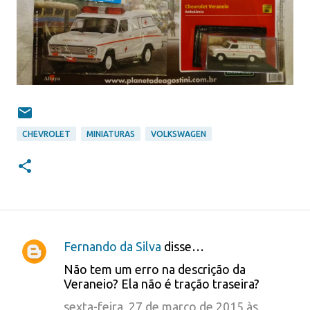
CHEVROLET
MINIATURAS
VOLKSWAGEN
Fernando da Silva
disse…
C
Não tem um erro na descrição da
o
Veraneio? Ela não é tração traseira?
m
sexta-feira, 27 de março de 2015 às