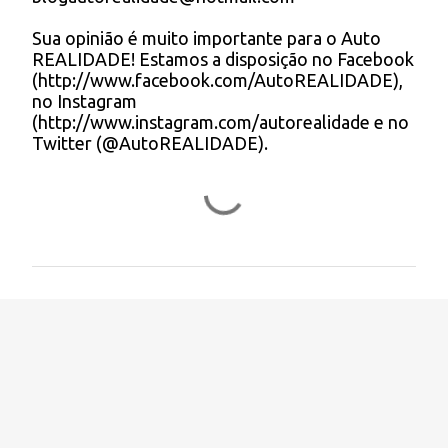
u
m
Sua opinião é muito importante para o Auto
c
REALIDADE! Estamos a disposição no Facebook
o
(http://www.facebook.com/AutoREALIDADE),
m
no Instagram
e
(http://www.instagram.com/autorealidade e no
n
Twitter (@AutoREALIDADE).
t
á
r
i
o