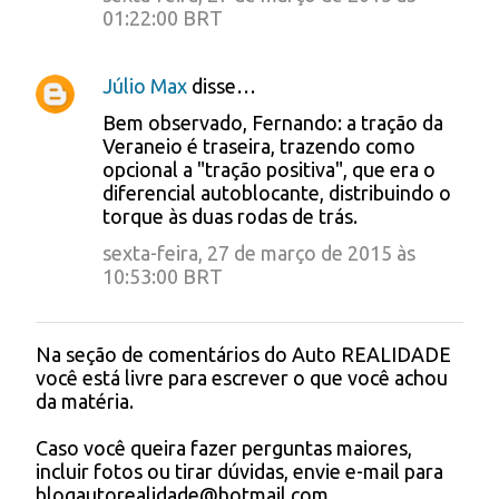
e
01:22:00 BRT
n
Júlio Max
disse…
t
á
Bem observado, Fernando: a tração da
Veraneio é traseira, trazendo como
r
opcional a "tração positiva", que era o
i
diferencial autoblocante, distribuindo o
torque às duas rodas de trás.
o
sexta-feira, 27 de março de 2015 às
s
10:53:00 BRT
Na seção de comentários do Auto REALIDADE
P
você está livre para escrever o que você achou
o
da matéria.
s
t
Caso você queira fazer perguntas maiores,
a
incluir fotos ou tirar dúvidas, envie e-mail para
r
blogautorealidade@hotmail.com