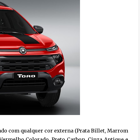
do com qualquer cor externa (Prata Billet, Marrom
 Vermelho Colorado, Preto Carbon, Cinza Antique e