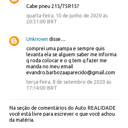
Cabe pneu 215/75R15?
quarta-feira, 10 de junho de 2020 às
20:51:00 BRT
Unknown
disse…
comprei uma pampa e sempre quis
levanta ela se alguem saber me informa
q roda colocar e o q tem q fazer me
manda no meu email
evandro.barbozaaparecido@gmail.com
terça-feira, 8 de setembro de 2020 às
17:14:00 BRT
Na seção de comentários do Auto REALIDADE
P
você está livre para escrever o que você achou
o
da matéria.
s
t