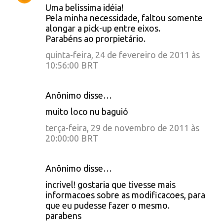
Uma belissima idéia!
o
Pela minha necessidade, faltou somente
alongar a pick-up entre eixos.
m
Parabéns ao prorpietário.
e
quinta-feira, 24 de fevereiro de 2011 às
n
10:56:00 BRT
t
á
Anônimo disse…
r
muito loco nu baguió
i
terça-feira, 29 de novembro de 2011 às
o
20:00:00 BRT
s
Anônimo disse…
incrivel! gostaria que tivesse mais
informacoes sobre as modificacoes, para
que eu pudesse fazer o mesmo.
parabens