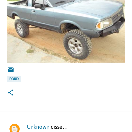
FORD
Unknown
disse…
C