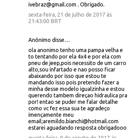
ivebraz@gmail.com . Obrigado.
sexta-feira, 21 de julho de 2017 às
21:43:00 BRT
Anônimo disse…
ola anonimo tenho uma pampa velha e
to tentando por ela 4x4 e por ela com
pneu de jeep,pois necessito de um carro
alto,sou infartado e nao posso ficar
abaixando por isso que estou te
mandando isso pois pretendo fazer a
minha desse modelo igualzinha e estou
querendo tambem direçao hidraulica pra
por! entao se puder me falar detalhe
como vc fez essa sua te agradeço
imençamente meu
email;aremildo.bianchi@hotmail.com
estarei aguadando resposta obrigadooo
quarta-feira, 9 de agosto de 2017 às