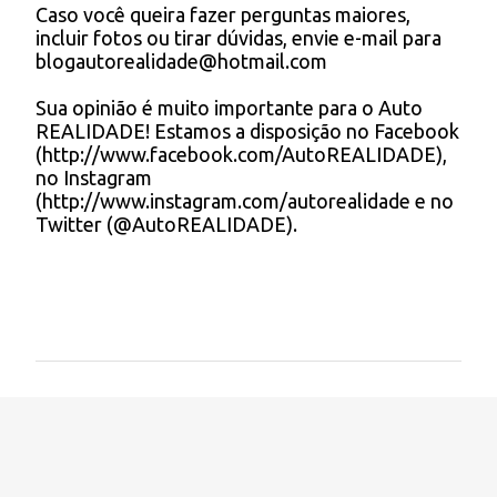
Caso você queira fazer perguntas maiores,
a
incluir fotos ou tirar dúvidas, envie e-mail para
r
blogautorealidade@hotmail.com
u
m
Sua opinião é muito importante para o Auto
c
REALIDADE! Estamos a disposição no Facebook
o
(http://www.facebook.com/AutoREALIDADE),
m
no Instagram
e
(http://www.instagram.com/autorealidade e no
n
Twitter (@AutoREALIDADE).
t
á
r
i
o