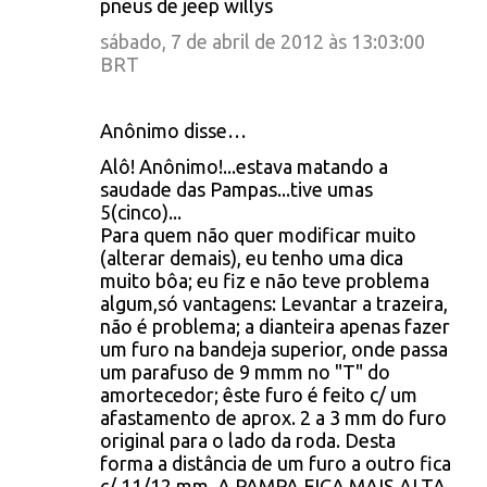
pneus de jeep willys
sábado, 7 de abril de 2012 às 13:03:00
BRT
Anônimo disse…
Alô! Anônimo!...estava matando a
saudade das Pampas...tive umas
5(cinco)...
Para quem não quer modificar muito
(alterar demais), eu tenho uma dica
muito bôa; eu fiz e não teve problema
algum,só vantagens: Levantar a trazeira,
não é problema; a dianteira apenas fazer
um furo na bandeja superior, onde passa
um parafuso de 9 mmm no "T" do
amortecedor; êste furo é feito c/ um
afastamento de aprox. 2 a 3 mm do furo
original para o lado da roda. Desta
forma a distância de um furo a outro fica
c/ 11/12 mm. A PAMPA FICA MAIS ALTA,