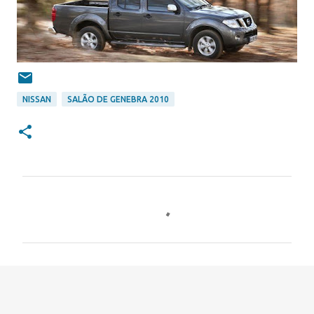
NISSAN
SALÃO DE GENEBRA 2010
C
o
m
e
n
t