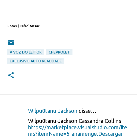
Fotos | Rafael Susae
A VOZ DO LEITOR
CHEVROLET
EXCLUSIVO AUTO REALIDADE
Wilpu0tanu-Jackson
disse…
C
Wilpu0tanu-Jackson Cassandra Collins
o
https://marketplace.visualstudio.com/ite
ms?itemName=6ranamenge.Descargar-
m