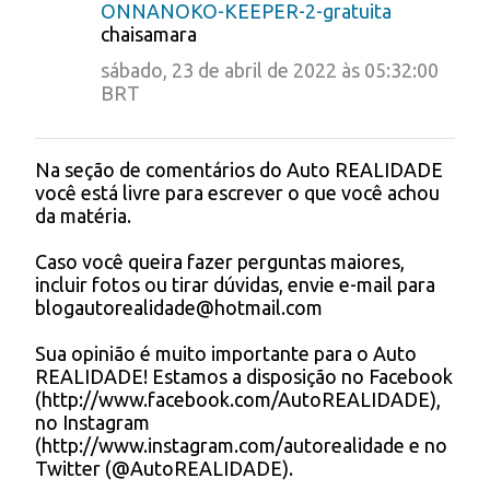
ONNANOKO-KEEPER-2-gratuita
e
chaisamara
n
sábado, 23 de abril de 2022 às 05:32:00
t
BRT
á
r
Na seção de comentários do Auto REALIDADE
P
você está livre para escrever o que você achou
i
o
da matéria.
s
o
t
s
Caso você queira fazer perguntas maiores,
a
incluir fotos ou tirar dúvidas, envie e-mail para
r
blogautorealidade@hotmail.com
u
m
Sua opinião é muito importante para o Auto
c
REALIDADE! Estamos a disposição no Facebook
o
(http://www.facebook.com/AutoREALIDADE),
m
no Instagram
e
(http://www.instagram.com/autorealidade e no
n
Twitter (@AutoREALIDADE).
t