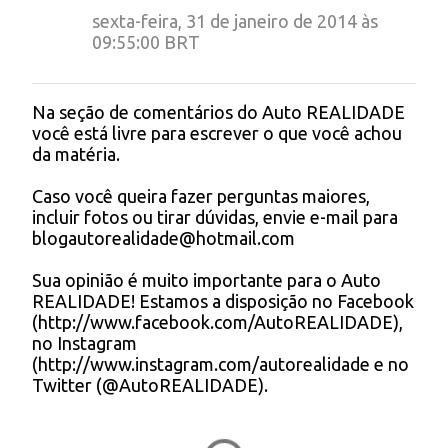
e
sexta-feira, 31 de janeiro de 2014 às
n
09:55:00 BRT
t
á
Na seção de comentários do Auto REALIDADE
P
r
você está livre para escrever o que você achou
o
da matéria.
i
s
t
o
Caso você queira fazer perguntas maiores,
a
s
incluir fotos ou tirar dúvidas, envie e-mail para
r
blogautorealidade@hotmail.com
u
m
Sua opinião é muito importante para o Auto
c
REALIDADE! Estamos a disposição no Facebook
o
(http://www.facebook.com/AutoREALIDADE),
m
no Instagram
e
(http://www.instagram.com/autorealidade e no
n
Twitter (@AutoREALIDADE).
t
á
r