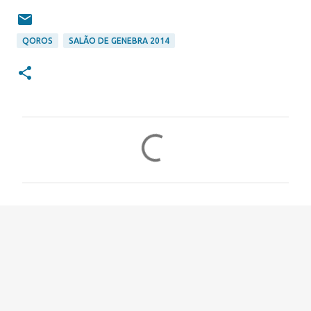
QOROS
SALÃO DE GENEBRA 2014
C
o
m
e
n
t
á
r