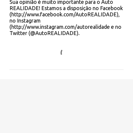
Sua opinião é muito importante para o Auto
c
REALIDADE! Estamos a disposição no Facebook
o
(http://www.facebook.com/AutoREALIDADE),
m
no Instagram
e
(http://www.instagram.com/autorealidade e no
n
Twitter (@AutoREALIDADE).
t
á
r
i
o