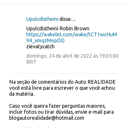
Upulcdistheini
disse…
C
Upulcdistheini Robin Brown
o
https://wakelet.com/wake/tCT1wcHuM
94_xmqzMopDD
m
zievatycatch
e
domingo, 24 de abril de 2022 às 19:03:00
n
BRT
t
á
Na seção de comentários do Auto REALIDADE
P
r
você está livre para escrever o que você achou
o
da matéria.
i
s
t
o
Caso você queira fazer perguntas maiores,
a
s
incluir fotos ou tirar dúvidas, envie e-mail para
r
blogautorealidade@hotmail.com
u
m