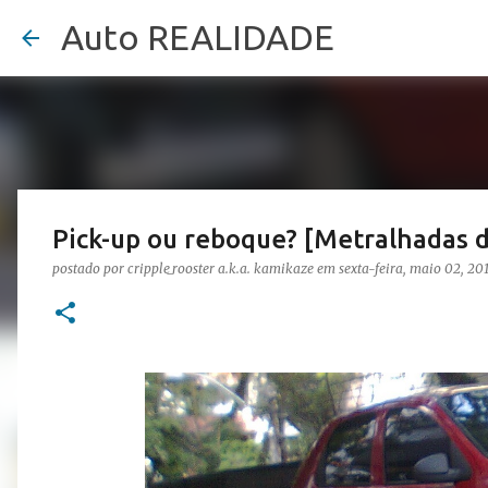
Auto REALIDADE
Pick-up ou reboque? [Metralhadas 
postado por
cripple_rooster a.k.a. kamikaze
em
sexta-feira, maio 02, 20