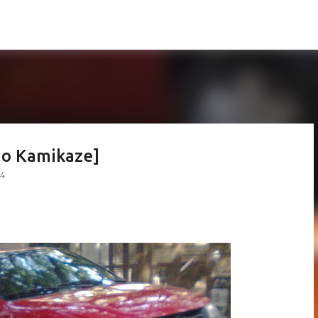
Pular para o conteúdo principal
do Kamikaze]
14