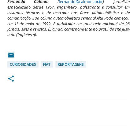
Fernando Calmon
(
fernando@calmon.jor.br
), jornalista
especializado desde 1967, engenheiro, palestrante e consultor em
assuntos técnicos e de mercado nas áreas automobilística e de
comunicação. Sua coluna automobilística semanal Alta Roda começou
em 1º de maio de 1999. É publicada em uma rede nacional de 98
jornais,
sites e revistas. É, ainda, correspondente no Brasil do site just-
auto (Inglaterra).
CURIOSIDADES
FIAT
REPORTAGENS
C
o
m