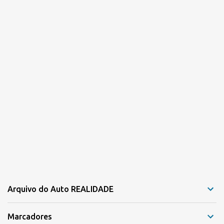
o
s
Arquivo do Auto REALIDADE
Marcadores