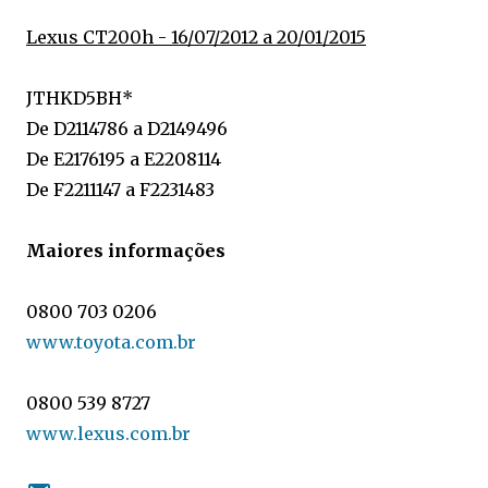
Lexus CT200h - 16/07/2012 a 20/01/2015
JTHKD5BH*
De D2114786 a D2149496
De E2176195 a E2208114
De F2211147 a F2231483
Maiores informações
0800 703 0206
www.toyota.com.br
0800 539 8727
www.lexus.com.br