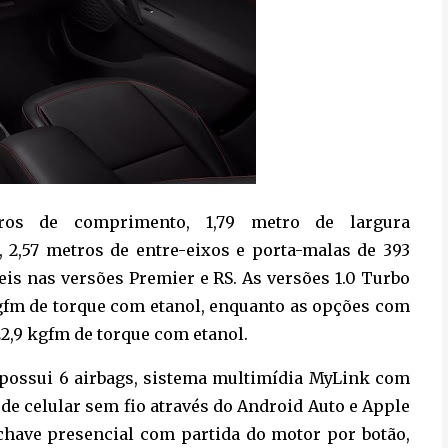
os de comprimento, 1,79 metro de largura
a, 2,57 metros de entre-eixos e porta-malas de 393
veis nas versões Premier e RS. As versões 1.0 Turbo
kgfm de torque com etanol, enquanto as opções com
22,9 kgfm de torque com etanol.
r possui 6 airbags, sistema multimídia MyLink com
 de celular sem fio através do Android Auto e Apple
 chave presencial com partida do motor por botão,