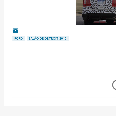
FORD
SALÃO DE DETROIT 2010
C
o
m
e
n