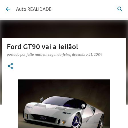
Pular para o conteúdo principal
Auto REALIDADE
Ford GT90 vai a leilão!
postado por
júlio max
em
segunda-feira, dezembro 21, 2009