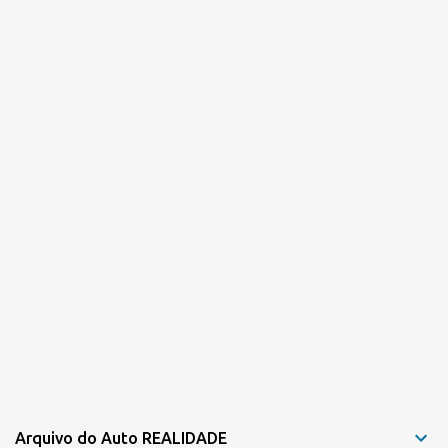
r
i
o
s
Arquivo do Auto REALIDADE